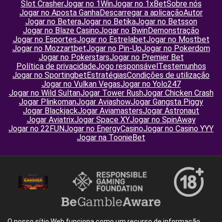
Slot Crasher
Jogar no 1Win
Jogar no 1xBet
Sobre nós
Jogar no Aposta Ganha
Descarregar a aplicação
Autor
Jogar no Betera
Jogar no Betika
Jogar no Betsson
Jogar no Blaze Casino
Jogar no Bwin
Demonstração
Jogar no Esportes
Jogar no Estrelabet
Jogar no Mostbet
Jogar no Mozzartbet
Jogar no Pin-Up
Jogar no Pokerdom
Jogar no Pokerstars
Jogar no Premier Bet
Política de privacidade
Jogo responsável
Testemunhos
Jogar no Sportingbet
Estratégias
Condições de utilização
Jogar no Vulkan Vegas
Jogar no Yolo247
Jogar no Wild Sultan
Jogar Tower Rush
Jogar Chicken Crash
Jogar Plinkoman
Jogar Aviashow
Jogar Gangsta Piggy
Jogar Blackjack
Jogar Aviamasters
Jogar Astronaut
Jogar Aviatrix
Jogar Space XY
Jogar no SpinAway
Jogar no 22FUN
Jogar no EnergyCasino
Jogar no Casino YYY
Jogar na ToonieBet
O nosso sítio Web funciona como um recurso de informação