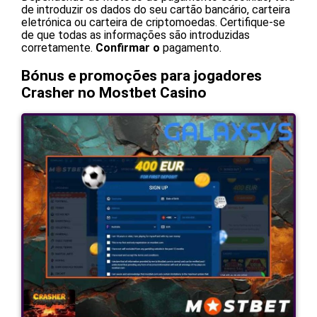
de introduzir os dados do seu cartão bancário, carteira
eletrónica ou carteira de criptomoedas. Certifique-se
de que todas as informações são introduzidas
corretamente.
Confirmar o
pagamento.
Bónus e promoções para jogadores
Crasher no Mostbet Casino