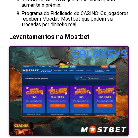
aumenta o prémio.
Programa de Fidelidade do CASINO: Os jogadores
recebem Moedas Mostbet que podem ser
trocadas por dinheiro real.
Levantamentos na Mostbet