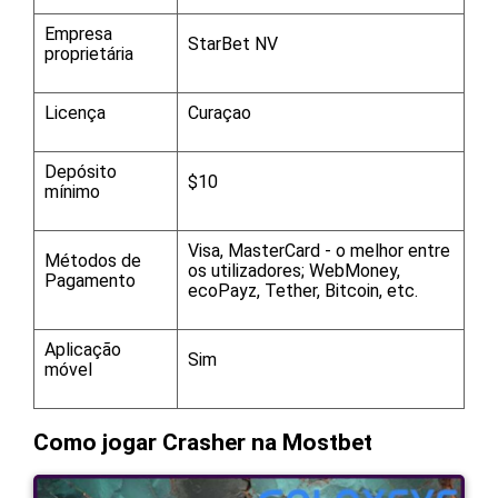
Empresa
StarBet NV
proprietária
Licença
Curaçao
Depósito
$10
mínimo
Visa, MasterCard - o melhor entre
Métodos de
os utilizadores; WebMoney,
Pagamento
ecoPayz, Tether, Bitcoin, etc.
Aplicação
Sim
móvel
Como jogar Crasher na Mostbet