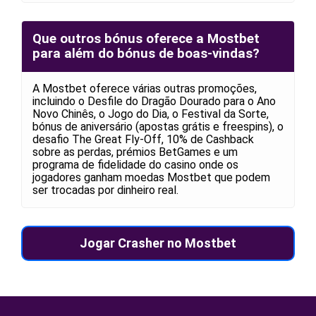
Que outros bónus oferece a Mostbet
para além do bónus de boas-vindas?
A Mostbet oferece várias outras promoções,
incluindo o Desfile do Dragão Dourado para o Ano
Novo Chinês, o Jogo do Dia, o Festival da Sorte,
bónus de aniversário (apostas grátis e freespins), o
desafio The Great Fly-Off, 10% de Cashback
sobre as perdas, prémios BetGames e um
programa de fidelidade do casino onde os
jogadores ganham moedas Mostbet que podem
ser trocadas por dinheiro real.
Jogar Crasher no Mostbet