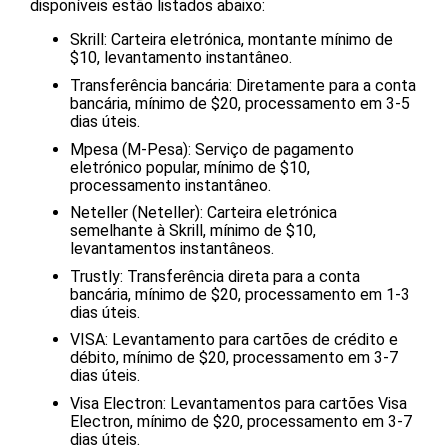
disponíveis estão listados abaixo:
Skrill: Carteira eletrónica, montante mínimo de
$10, levantamento instantâneo.
Transferência bancária: Diretamente para a conta
bancária, mínimo de $20, processamento em 3-5
dias úteis.
Mpesa (M-Pesa): Serviço de pagamento
eletrónico popular, mínimo de $10,
processamento instantâneo.
Neteller (Neteller): Carteira eletrónica
semelhante à Skrill, mínimo de $10,
levantamentos instantâneos.
Trustly: Transferência direta para a conta
bancária, mínimo de $20, processamento em 1-3
dias úteis.
VISA: Levantamento para cartões de crédito e
débito, mínimo de $20, processamento em 3-7
dias úteis.
Visa Electron: Levantamentos para cartões Visa
Electron, mínimo de $20, processamento em 3-7
dias úteis.