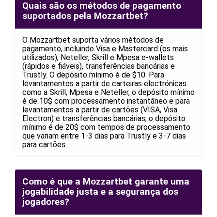
Quais são os métodos de pagamento
suportados pela Mozzartbet?
O Mozzartbet suporta vários métodos de
pagamento, incluindo Visa e Mastercard (os mais
utilizados), Neteller, Skrill e Mpesa e-wallets
(rápidos e fiáveis), transferências bancárias e
Trustly. O depósito mínimo é de $10. Para
levantamentos a partir de carteiras electrónicas
como a Skrill, Mpesa e Neteller, o depósito mínimo
é de 10$ com processamento instantâneo e para
levantamentos a partir de cartões (VISA, Visa
Electron) e transferências bancárias, o depósito
mínimo é de 20$ com tempos de processamento
que variam entre 1-3 dias para Trustly e 3-7 dias
para cartões.
Como é que a Mozzartbet garante uma
jogabilidade justa e a segurança dos
jogadores?