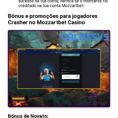
sucesso na tua conta, verifica se o montante foi
creditado na tua conta Mozzartbet.
Bónus e promoções para jogadores
Crasher no Mozzartbet Casino
Bónus de Novato: