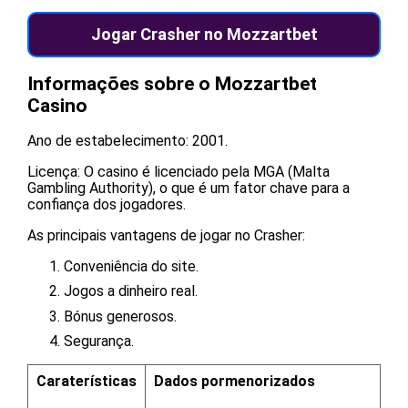
Jogar Crasher no Mozzartbet
Informações sobre o Mozzartbet
Casino
Ano de estabelecimento: 2001.
Licença: O casino é licenciado pela MGA (Malta
Gambling Authority), o que é um fator chave para a
confiança dos jogadores.
As principais vantagens de jogar no Crasher:
Conveniência do site.
Jogos a dinheiro real.
Bónus generosos.
Segurança.
Caraterísticas
Dados pormenorizados