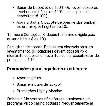
Bónus de Depósito de 100%: Os novos jogadores
recebem um bónus de 100% no seu primeiro
depósito até 100$.
Aposta Grátis: O pacote de boas-vindas também
inclui uma aposta grátis de 20¤.
Termos e Condições: O depósito mínimo exigido para
ativar o bónus é de 10$.
Requisitos de aposta: Para serem elegíveis para um
levantamento, os jogadores devem apostar 4x o
montante do bónus em eventos com probabilidades de
pelo menos 1,35.
Promoções para jogadores existentes:
Apostas grátis.
Bónus em jogos de jackpot.
Promoções Happy Monday.
Embora o Mozzartbet não ofereça atualmente um
programa VIP, o casino actualiza frequentemente as