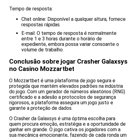
Tempo de resposta:
Chat online: Disponível a qualquer altura, fornece
respostas rápidas.
E-mail: O tempo de resposta é normalmente
entre 1 e 3 horas durante o horário de
expediente, embora possa variar consoante o
volume de trabalho.
Conclusão sobre jogar Crasher Galaxsys
no Casino Mozzartbet
O Mozzartbet é uma plataforma de jogo segura e
protegida que mantém elevados padrões na indústria
do jogo. Com um gerador de números aleatórios (RNG)
certificado e a adesão a protocolos de segurança
rigorosos, a plataforma assegura um jogo justo e
garante a proteção de dados.
O Crasher da Galaxsys é uma óptima escolha para
quem procura emoção, estratégia e a oportunidade de
ganhar em grande. O jogo cativa os jogadores com a
sua mecânica emocionante, fazendo de cada ronda um