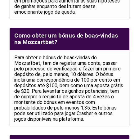
em promoções para aumentar as suas hipóteses
de ganhar enquanto desfrutam deste
emocionante jogo de queda.
Como obter um bónus de boas-vindas
na Mozzartbet?
Para obter o bónus de boas-vindas do
Mozzartbet, tem de registar uma conta, passar
pelo processo de verificação e fazer um primeiro
depósito de, pelo menos, 10 dólares. O bónus
inclui uma correspondência de 100 por cento em
depósitos até $100, bem como uma aposta grátis
de $20. Para levantar os ganhos potenciais, tem
de cumprir o requisito de aposta de 4 vezes o
montante do bónus em eventos com
probabilidades de pelo menos 1,35. Este bónus
pode ser utilizado para jogar Crasher e outros
jogos disponíveis na plataforma.