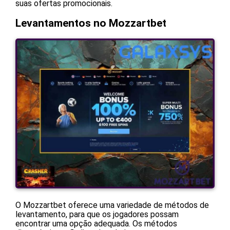
suas ofertas promocionais.
Levantamentos no Mozzartbet
O Mozzartbet oferece uma variedade de métodos de
levantamento, para que os jogadores possam
encontrar uma opção adequada. Os métodos