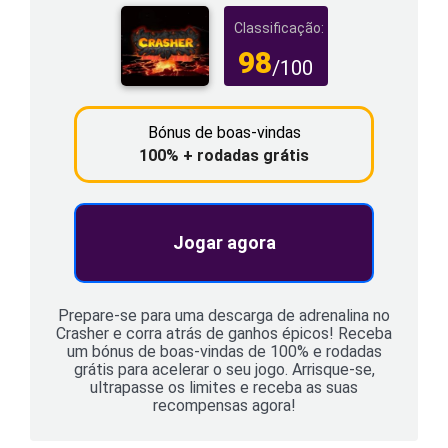
Classificação:
98
/100
Bónus de boas-vindas
100% + rodadas grátis
Jogar agora
Prepare-se para uma descarga de adrenalina no
Crasher e corra atrás de ganhos épicos! Receba
um bónus de boas-vindas de 100% e rodadas
grátis para acelerar o seu jogo. Arrisque-se,
ultrapasse os limites e receba as suas
recompensas agora!