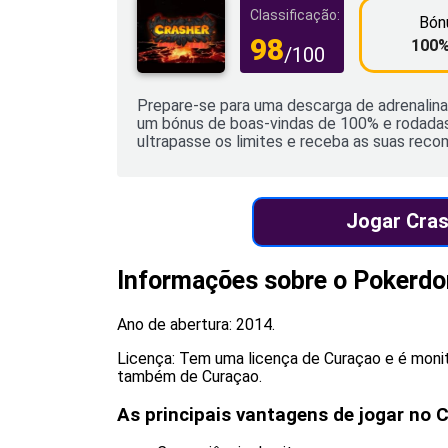
Classificação:
Bón
98
100%
/100
Prepare-se para uma descarga de adrenalina
um bónus de boas-vindas de 100% e rodadas g
ultrapasse os limites e receba as suas rec
Jogar Cra
Informações sobre o Pokerd
Ano de abertura: 2014.
Licença: Tem uma licença de Curaçao e é monit
também de Curaçao.
As principais vantagens de jogar no C