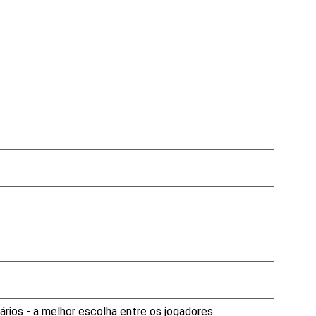
rios - a melhor escolha entre os jogadores