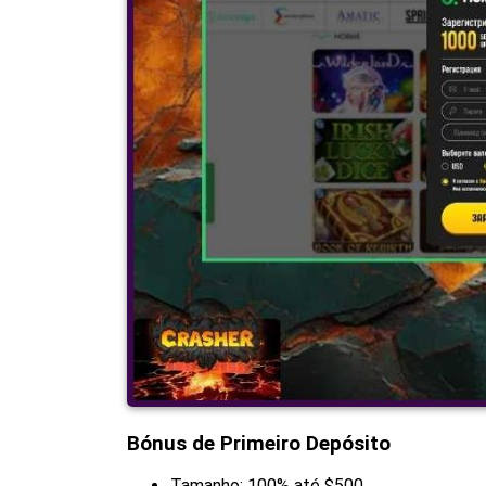
Bónus de Primeiro Depósito
Tamanho: 100% até $500.