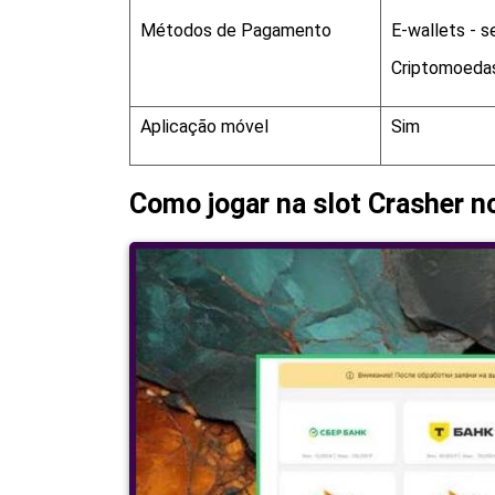
Métodos de Pagamento
E-wallets - s
Criptomoedas
Aplicação móvel
Sim
Como jogar na slot Crasher 