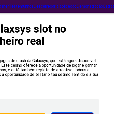
asher
Testemunhos
Descarregar a aplicação
Demonstração
Estra
laxsys slot no
eiro real
jogos de crash da Galaxsys, que está agora disponível
Este casino oferece a oportunidade de jogar e ganhar
anhos, e está também repleto de atractivos bónus e
s a oportunidade de testar o teu sétimo sentido e a tua