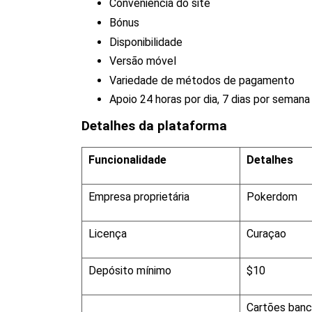
Conveniência do site
Bónus
Disponibilidade
Versão móvel
Variedade de métodos de pagamento
Apoio 24 horas por dia, 7 dias por semana
Detalhes da plataforma
Funcionalidade
Detalhes
Empresa proprietária
Pokerdom
Licença
Curaçao
Depósito mínimo
$10
Cartões bancá