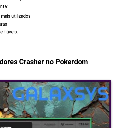
nta:
 mais utilizados
uras
e fiáveis.
adores Crasher no Pokerdom