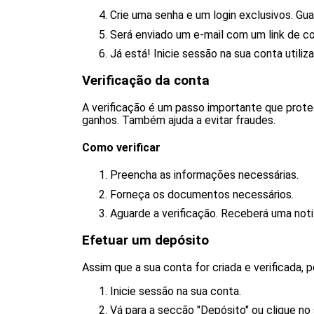
Crie uma senha e um login exclusivos. Gu
Será enviado um e-mail com um link de co
Já está! Inicie sessão na sua conta utiliz
Verificação da conta
A verificação é um passo importante que prote
ganhos. Também ajuda a evitar fraudes.
Como verificar
Preencha as informações necessárias.
Forneça os documentos necessários.
Aguarde a verificação. Receberá uma notif
Efetuar um depósito
Assim que a sua conta for criada e verificada, 
Inicie sessão na sua conta.
Vá para a secção "Depósito" ou clique no 