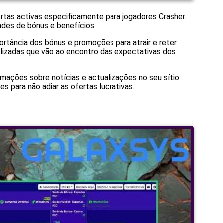
tas activas especificamente para jogadores Crasher.
ades de bónus e benefícios.
ortância dos bónus e promoções para atrair e reter
nalizadas que vão ao encontro das expectativas dos
ormações sobre notícias e actualizações no seu sítio
s para não adiar as ofertas lucrativas.