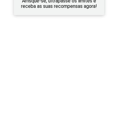
Arrisque-se, ultrapasse os limites e
receba as suas recompensas agora!