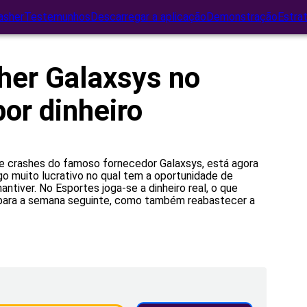
asher
Testemunhos
Descarregar a aplicação
Demonstração
Estra
her Galaxsys no
or dinheiro
 de crashes do famoso fornecedor Galaxsys, está agora
ogo muito lucrativo no qual tem a oportunidade de
mantiver. No Esportes joga-se a dinheiro real, o que
a para a semana seguinte, como também reabastecer a