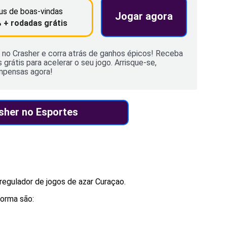
us de boas-vindas
Jogar agora
 + rodadas grátis
 no Crasher e corra atrás de ganhos épicos! Receba
rátis para acelerar o seu jogo. Arrisque-se,
ompensas agora!
sher no Esportes
regulador de jogos de azar Curaçao.
forma são: