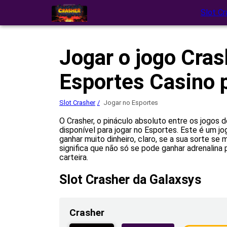
Slot Cr
Jogar o jogo Cras
Esportes Casino p
Slot Crasher
Jogar no Esportes
O Crasher, o pináculo absoluto entre os jogos
disponível para jogar no Esportes. Este é um j
ganhar muito dinheiro, claro, se a sua sorte se 
significa que não só se pode ganhar adrenalin
carteira.
Slot Crasher da Galaxsys
Crasher