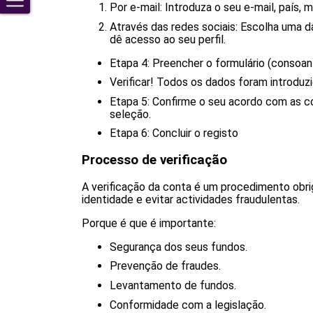
Por e-mail: Introduza o seu e-mail, país
Através das redes sociais: Escolha uma d
dê acesso ao seu perfil.
Etapa 4: Preencher o formulário (consoa
Verificar! Todos os dados foram introduz
Etapa 5: Confirme o seu acordo com as co
seleção.
Etapa 6: Concluir o registo
Processo de verificação
A verificação da conta é um procedimento obrig
identidade e evitar actividades fraudulentas.
Porque é que é importante:
Segurança dos seus fundos.
Prevenção de fraudes.
Levantamento de fundos.
Conformidade com a legislação.