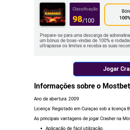
Classificação:
Bón
98
100%
/100
Prepare-se para uma descarga de adrenalina
um bónus de boas-vindas de 100% e rodadas g
ultrapasse os limites e receba as suas rec
Jogar Cra
Informações sobre o Mostbet
Ano de abertura: 2009
Licença: Registado em Curaçao sob a licença
As principais vantagens de jogar Crasher na Mo
Aplicação de fácil utilização.