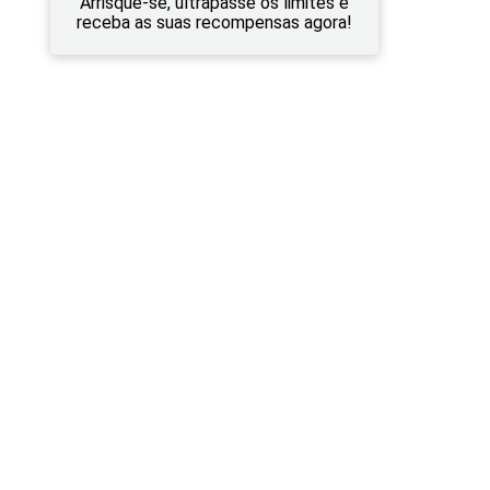
Arrisque-se, ultrapasse os limites e
receba as suas recompensas agora!