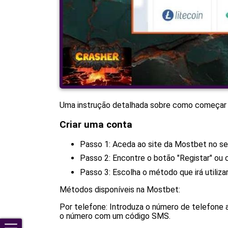
Uma instrução detalhada sobre como começar a
Criar uma conta
Passo 1: Aceda ao site da Mostbet no s
Passo 2: Encontre o botão "Registar" ou c
Passo 3: Escolha o método que irá utilizar
Métodos disponíveis na Mostbet:
Por telefone: Introduza o número de telefone a
o número com um código SMS.