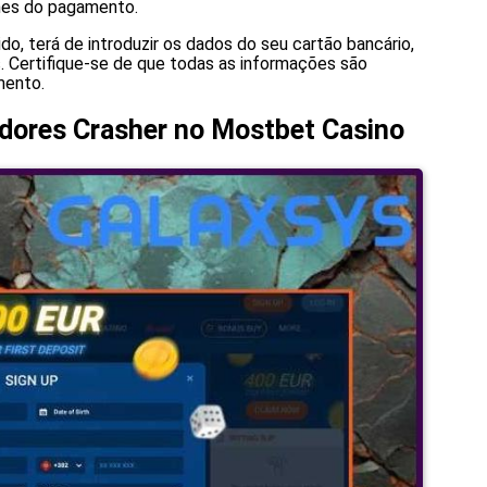
hes do pagamento.
 terá de introduzir os dados do seu cartão bancário,
s. Certifique-se de que todas as informações são
ento.
dores Crasher no Mostbet Casino