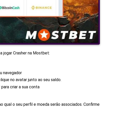
 jogar Crasher na Mostbet:
eu navegador
lique no avatar junto ao seu saldo.
 para criar a sua conta
o qual o seu perfil e moeda serão associados. Confirme