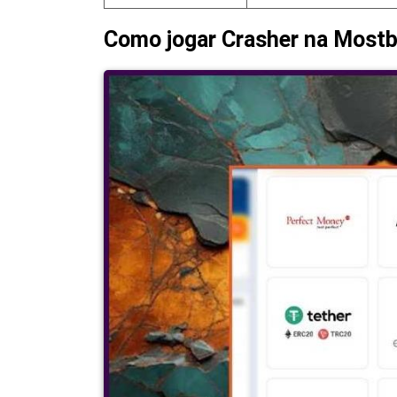
Como jogar Crasher na Mostb