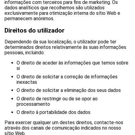
informações com terceiros para fins de marketing. Os
dados analíticos que recolhemos são utilizados
exclusivamente para otimização interna do sítio Web e
permanecem anónimos.
Direitos do utilizador
Dependendo da sua localização, o utilizador pode ter
determinados direitos relativamente às suas informações
pessoais, incluindo:
O direito de aceder às informações que temos sobre
si
O direito de solicitar a correção de informações
inexactas
O direito de solicitar a eliminação dos seus dados
O direito de restringir ou de se opor ao
processamento
O direito à portabilidade dos dados
Para exercer qualquer um destes direitos, contacte-nos
através dos canais de comunicação indicados no nosso
sítio Web.