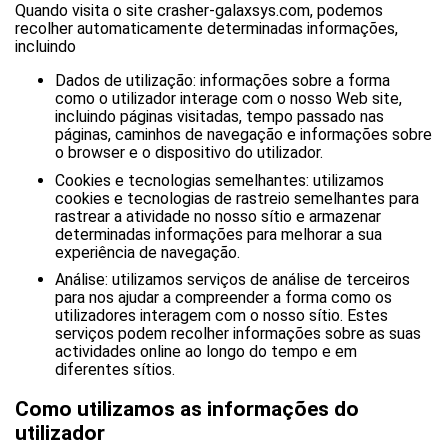
Quando visita o site crasher-galaxsys.com, podemos
recolher automaticamente determinadas informações,
incluindo
Dados de utilização: informações sobre a forma
como o utilizador interage com o nosso Web site,
incluindo páginas visitadas, tempo passado nas
páginas, caminhos de navegação e informações sobre
o browser e o dispositivo do utilizador.
Cookies e tecnologias semelhantes: utilizamos
cookies e tecnologias de rastreio semelhantes para
rastrear a atividade no nosso sítio e armazenar
determinadas informações para melhorar a sua
experiência de navegação.
Análise: utilizamos serviços de análise de terceiros
para nos ajudar a compreender a forma como os
utilizadores interagem com o nosso sítio. Estes
serviços podem recolher informações sobre as suas
actividades online ao longo do tempo e em
diferentes sítios.
Como utilizamos as informações do
utilizador