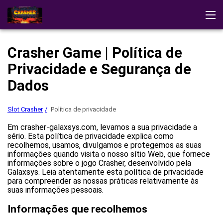
Slot Crasher
Testemunhos
Descarregar a aplicação
Crasher Game | Política de
Demonstração
Estratégias
Outros jogos
Privacidade e Segurança de
Jogar no casino
Dados
Slot Crasher
Política de privacidade
Em crasher-galaxsys.com, levamos a sua privacidade a
sério. Esta política de privacidade explica como
recolhemos, usamos, divulgamos e protegemos as suas
informações quando visita o nosso sítio Web, que fornece
informações sobre o jogo Crasher, desenvolvido pela
Galaxsys. Leia atentamente esta política de privacidade
para compreender as nossas práticas relativamente às
suas informações pessoais.
Informações que recolhemos