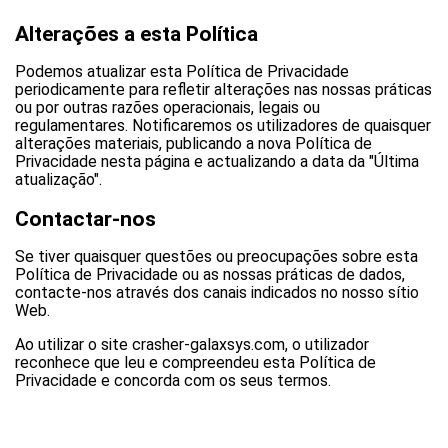
Alterações a esta Política
Podemos atualizar esta Política de Privacidade
periodicamente para refletir alterações nas nossas práticas
ou por outras razões operacionais, legais ou
regulamentares. Notificaremos os utilizadores de quaisquer
alterações materiais, publicando a nova Política de
Privacidade nesta página e actualizando a data da "Última
atualização".
Contactar-nos
Se tiver quaisquer questões ou preocupações sobre esta
Política de Privacidade ou as nossas práticas de dados,
contacte-nos através dos canais indicados no nosso sítio
Web.
Ao utilizar o site crasher-galaxsys.com, o utilizador
reconhece que leu e compreendeu esta Política de
Privacidade e concorda com os seus termos.