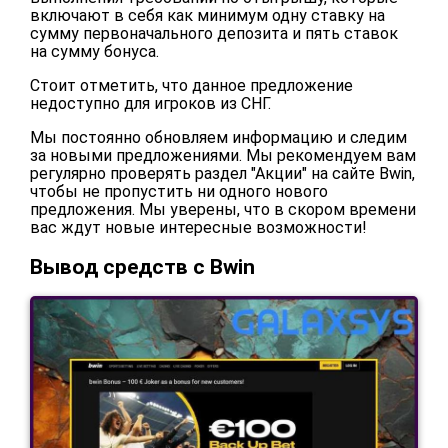
включают в себя как минимум одну ставку на
сумму первоначального депозита и пять ставок
на сумму бонуса.
Стоит отметить, что данное предложение
недоступно для игроков из СНГ.
Мы постоянно обновляем информацию и следим
за новыми предложениями. Мы рекомендуем вам
регулярно проверять раздел "Акции" на сайте Bwin,
чтобы не пропустить ни одного нового
предложения. Мы уверены, что в скором времени
вас ждут новые интересные возможности!
Вывод средств с Bwin