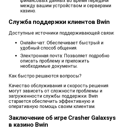
финансовых данных во время передачи
между вашим устройством и серверами
казино.
Служба поддержки клиентов Bwin
Доступные источники поддерживающей связи:
Онлайн-чат: Обеспечивает быстрый и
удобный способ общения.
Электронная почта: Позволяет подробно
описать проблему и приложить
необходимые документы.
Как быстро решаются вопросы?
Качество обслуживания и скорость решения
могут зависеть от сложности проблемы и
загруженности службы поддержки. Bwin
старается обеспечить эффективную и
оперативную помощь своим клиентам.
Заключение об игре Crasher Galaxsys
в казино Bwin