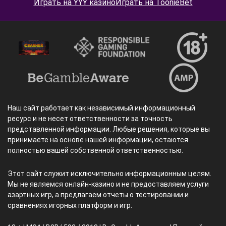
Играть на YYY казино
Играть на ToonieBet
Наш сайт работает как независимый информационный
ресурс и не несет ответственности за точность
представленной информации. Любые решения, которые вы
принимаете на основе нашей информации, остаются
полностью вашей собственной ответственностью.
Этот сайт служит исключительно информационным целям.
Мы не являемся онлайн-казино и не предоставляем услуги
азартных игр, а предлагаем отчеты о тестировании и
сравнениях игорных платформ и игр.