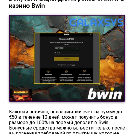
казино Bwin
Каждый новичок, пополнивший счет на сумму до
€50 в течение 10 дней, может получить бонус в
размере до 100% на первый депозит в Bwin.
Бонусные средства можно вывести только после
выполнения требований по отыгрышу, которые