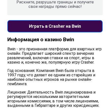
Рискните, разрушьте границы и получите
свои награды прямо сейчас!
Играть в Crasher на Bwin
Информация о казино Bwin
Bwin - это признанная платформа для азартных игр
онлайн. Предлагает широкий спектр вечерних
развлечений, включая ставки на спорт, игры в
казино и, конечно же, популярную игру Crasher.
Год основания: Компания Bwin была открыта в
1997 году, что делает ее одним из старейших и
наиболее опытных игроков на рынке онлайн-
гемблинга.
Лицензия: Деятельность Bwin лицензирована и
регулируется несколькими авторитетными
игорными комиссиями, в том числе лицензиями,
выданными в Гибралтаре и других юрисдикциях.