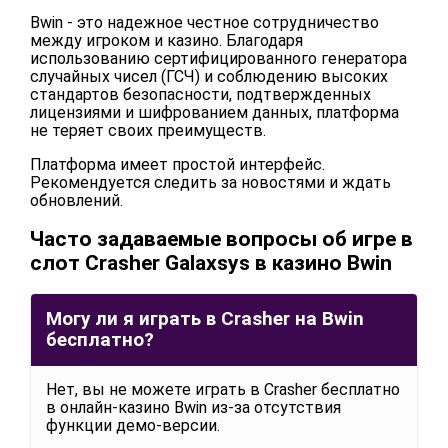
Bwin - это надежное честное сотрудничество
между игроком и казино. Благодаря
использованию сертифицированного генератора
случайных чисел (ГСЧ) и соблюдению высоких
стандартов безопасности, подтвержденных
лицензиями и шифрованием данных, платформа
не теряет своих преимуществ.
Платформа имеет простой интерфейс.
Рекомендуется следить за новостями и ждать
обновлений.
Часто задаваемые вопросы об игре в
слот Crasher Galaxsys в казино Bwin
Могу ли я играть в Crasher на Bwin
бесплатно?
Нет, вы не можете играть в Crasher бесплатно
в онлайн-казино Bwin из-за отсутствия
функции демо-версии.