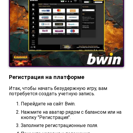
Регистрация на платформе
Итак, чтобы начать безудержную игру, вам
потребуется создать учетную запись.
Перейдите на сайт Bwin.
Нажмите на аватар рядом с балансом или на
кнопку "Регистрация".
Заполните регистрационные поля.