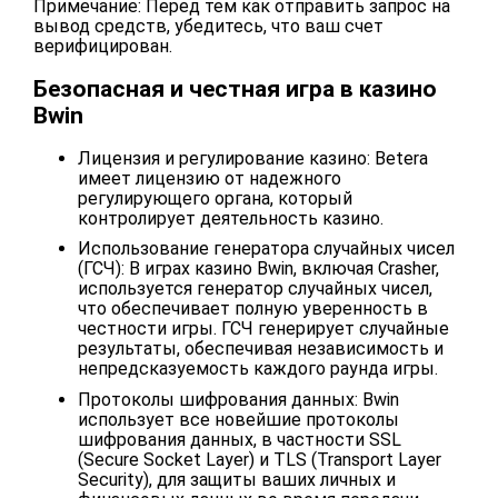
Примечание: Перед тем как отправить запрос на
вывод средств, убедитесь, что ваш счет
верифицирован.
Безопасная и честная игра в казино
Bwin
Лицензия и регулирование казино: Betera
имеет лицензию от надежного
регулирующего органа, который
контролирует деятельность казино.
Использование генератора случайных чисел
(ГСЧ): В играх казино Bwin, включая Crasher,
используется генератор случайных чисел,
что обеспечивает полную уверенность в
честности игры. ГСЧ генерирует случайные
результаты, обеспечивая независимость и
непредсказуемость каждого раунда игры.
Протоколы шифрования данных: Bwin
использует все новейшие протоколы
шифрования данных, в частности SSL
(Secure Socket Layer) и TLS (Transport Layer
Security), для защиты ваших личных и