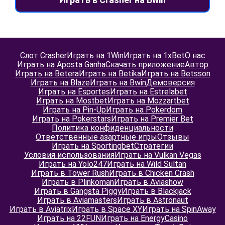
Слот Crasher
Играть на 1Win
Играть на 1xBet
О нас
Играть на Aposta Ganha
Скачать приложение
Автор
Играть на Betera
Играть на Betika
Играть на Betsson
Играть на Blaze
Играть на Bwin
Демоверсия
Играть на Esportes
Играть на Estrelabet
Играть на Mostbet
Играть на Mozzartbet
Играть на Pin-Up
Играть на Pokerdom
Играть на Pokerstars
Играть на Premier Bet
Политика конфиденциальности
Ответственные азартные игры
Отзывы
Играть на Sportingbet
Стратегии
Условия использования
Играть на Vulkan Vegas
Играть на Yolo247
Играть на Wild Sultan
Играть в Tower Rush
Играть в Chicken Crash
Играть в Plinkoman
Играть в Aviashow
Играть в Gangsta Piggy
Играть в Blackjack
Играть в Aviamasters
Играть в Astronaut
Играть в Aviatrix
Играть в Space XY
Играть на SpinAway
Играть на 22FUN
Играть на EnergyCasino