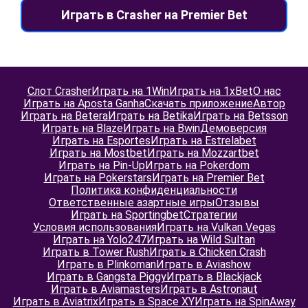
Играть в Crasher на Premier Bet
Слот Crasher
Играть на 1Win
Играть на 1xBet
О нас
Играть на Aposta Ganha
Скачать приложение
Автор
Играть на Betera
Играть на Betika
Играть на Betsson
Играть на Blaze
Играть на Bwin
Демоверсия
Играть на Esportes
Играть на Estrelabet
Играть на Mostbet
Играть на Mozzartbet
Играть на Pin-Up
Играть на Pokerdom
Играть на Pokerstars
Играть на Premier Bet
Политика конфиденциальности
Ответственные азартные игры
Отзывы
Играть на Sportingbet
Стратегии
Условия использования
Играть на Vulkan Vegas
Играть на Yolo247
Играть на Wild Sultan
Играть в Tower Rush
Играть в Chicken Crash
Играть в Plinkoman
Играть в Aviashow
Играть в Gangsta Piggy
Играть в Blackjack
Играть в Aviamasters
Играть в Astronaut
Играть в Aviatrix
Играть в Space XY
Играть на SpinAway