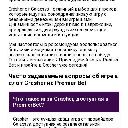
Crasher от Galaxsys - отличный выбор для игроков,
которые ищут высокоадреналиновую игру с
реальными денежными выигрышами.
Динамичность игры держит вас в напряжении,
превращая каждый раунд в захватывающее
испытание времени и интуиции.
Мы настоятельно рекомендуем воспользоваться
бонусами и акциями, поскольку они могут
значительно повысить ваши шансы на победу.
Готовы к испытанию? Присоединяйтесь к Premier
Bet и играйте в Crasher уже сегодня!
Часто задаваемые вопросы об игре в
слот Crasher на Premier Bet
Что такое игра Crasher, доступная в
PremierBet?
Crasher - это лучшая краш-игра от провайдера
Galaxsys, доступная на развлекательной