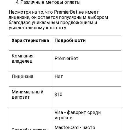
Различные методы оплаты.
Несмотря на то, что PremierBet не имеет
лицензии, он остается популярным выбором
благодаря уникальным предложениям и
увлекательному контенту.
Характеристика
Подробности
Компания-
PremierBet
владелец
Лицензия
Нет
Минимальный
$10
депозит
Visa - фаворит среди
игроков
MasterCard - часто