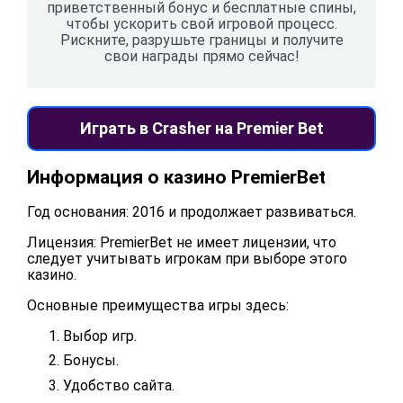
приветственный бонус и бесплатные спины,
чтобы ускорить свой игровой процесс.
Рискните, разрушьте границы и получите
свои награды прямо сейчас!
Играть в Crasher на Premier Bet
Информация о казино PremierBet
Год основания: 2016 и продолжает развиваться.
Лицензия: PremierBet не имеет лицензии, что
следует учитывать игрокам при выборе этого
казино.
Основные преимущества игры здесь:
Выбор игр.
Бонусы.
Удобство сайта.