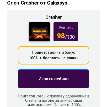
Слот Crasher от Galaxsys
Crasher
Рейтинг:
98
/100
Приветственный бонус
100% + бесплатные спины
Играть сейчас
Приготовьтесь к приливу адреналина в
Crasher и погоне за эпическими
выигрышами! Получите 100%