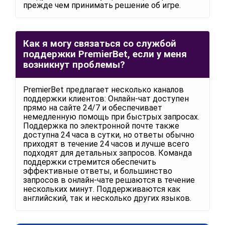
прежде чем принимать решение об игре.
Как я могу связаться со службой
поддержки PremierBet, если у меня
возникнут проблемы?
PremierBet предлагает несколько каналов
поддержки клиентов: Онлайн-чат доступен
прямо на сайте 24/7 и обеспечивает
немедленную помощь при быстрых запросах.
Поддержка по электронной почте также
доступна 24 часа в сутки, но ответы обычно
приходят в течение 24 часов и лучше всего
подходят для детальных запросов. Команда
поддержки стремится обеспечить
эффективные ответы, и большинство
запросов в онлайн-чате решаются в течение
нескольких минут. Поддерживаются как
английский, так и несколько других языков.