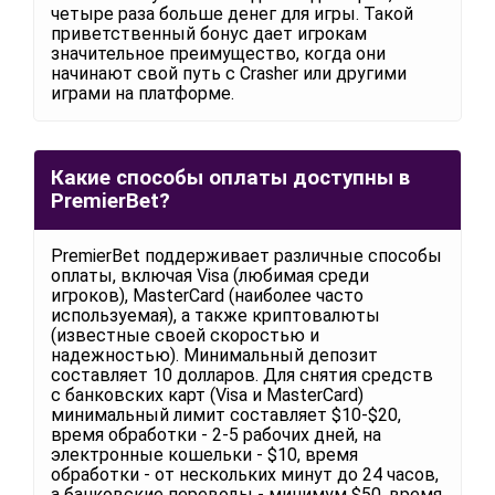
четыре раза больше денег для игры. Такой
приветственный бонус дает игрокам
значительное преимущество, когда они
начинают свой путь с Crasher или другими
играми на платформе.
Какие способы оплаты доступны в
PremierBet?
PremierBet поддерживает различные способы
оплаты, включая Visa (любимая среди
игроков), MasterCard (наиболее часто
используемая), а также криптовалюты
(известные своей скоростью и
надежностью). Минимальный депозит
составляет 10 долларов. Для снятия средств
с банковских карт (Visa и MasterCard)
минимальный лимит составляет $10-$20,
время обработки - 2-5 рабочих дней, на
электронные кошельки - $10, время
обработки - от нескольких минут до 24 часов,
а банковские переводы - минимум $50, время