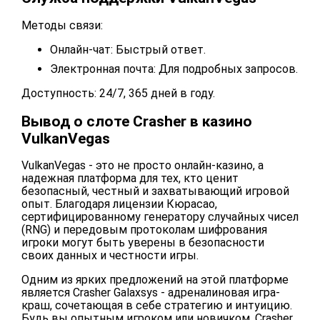
Методы связи:
Онлайн-чат: Быстрый ответ.
Электронная почта: Для подробных запросов.
Доступность: 24/7, 365 дней в году.
Вывод о слоте Crasher в казино
VulkanVegas
VulkanVegas - это не просто онлайн-казино, а
надежная платформа для тех, кто ценит
безопасный, честный и захватывающий игровой
опыт. Благодаря лицензии Кюрасао,
сертифицированному генератору случайных чисел
(RNG) и передовым протоколам шифрования
игроки могут быть уверены в безопасности
своих данных и честности игры.
Одним из ярких предложений на этой платформе
является Crasher Galaxsys - адреналиновая игра-
краш, сочетающая в себе стратегию и интуицию.
Будь вы опытным игроком или новичком, Crasher