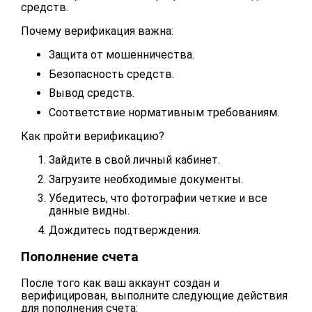
средств.
Почему верификация важна:
Защита от мошенничества.
Безопасность средств.
Вывод средств.
Соответствие нормативным требованиям.
Как пройти верификацию?
Зайдите в свой личный кабинет.
Загрузите необходимые документы.
Убедитесь, что фотографии четкие и все
данные видны.
Дождитесь подтверждения.
Пополнение счета
После того как ваш аккаунт создан и
верифицирован, выполните следующие действия
для пополнения счета: