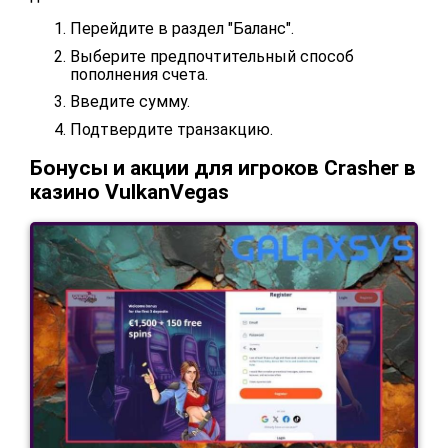
Перейдите в раздел "Баланс".
Выберите предпочтительный способ
пополнения счета.
Введите сумму.
Подтвердите транзакцию.
Бонусы и акции для игроков Crasher в
казино VulkanVegas