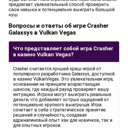
предлагает увлекательный способ проверить
свои навыки и потенциально выиграть большой
куш.
Вопросы и ответы об игре Crasher
Galaxsys в Vulkan Vegas
Что представляет собой игра Crasher
в казино Vulkan Vegas?
Crasher считается лучшей краш-игрой от
популярного разработчика Galaxsys, доступной
в казино VulkanVegas. Это увлекательная игра,
основанная на принципе возрастающих
шансов, где каждый раунд проверяет вашу
интуицию. Игроки могут выиграть реальные
деньги, что добавляет острых ощущений от
потенциально крупного выигрыша. Игра
сочетает в себе стратегическое принятие
решений и случайность, создавая
адреналиновый опыт как для новичков, так и
для опытных игроков.