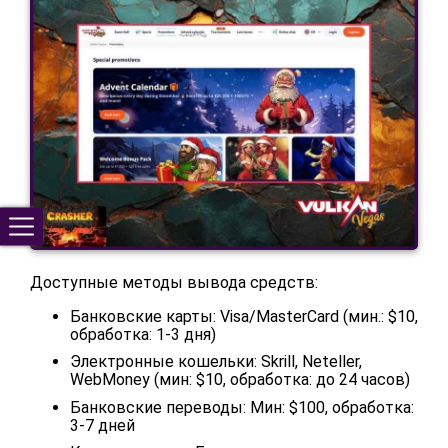
Доступные методы вывода средств:
Банковские карты: Visa/MasterCard (мин.: $10,
обработка: 1-3 дня)
Электронные кошельки: Skrill, Neteller,
WebMoney (мин: $10, обработка: до 24 часов)
Банковские переводы: Мин: $100, обработка:
3-7 дней