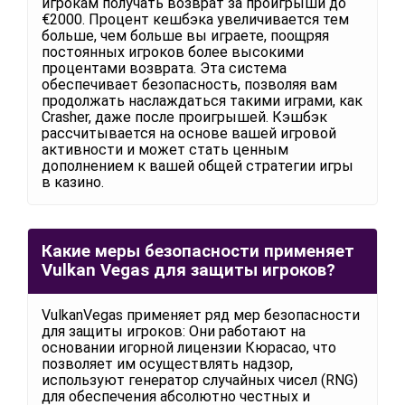
игрокам получать возврат за проигрыши до
€2000. Процент кешбэка увеличивается тем
больше, чем больше вы играете, поощряя
постоянных игроков более высокими
процентами возврата. Эта система
обеспечивает безопасность, позволяя вам
продолжать наслаждаться такими играми, как
Crasher, даже после проигрышей. Кэшбэк
рассчитывается на основе вашей игровой
активности и может стать ценным
дополнением к вашей общей стратегии игры
в казино.
Какие меры безопасности применяет
Vulkan Vegas для защиты игроков?
VulkanVegas применяет ряд мер безопасности
для защиты игроков: Они работают на
основании игорной лицензии Кюрасао, что
позволяет им осуществлять надзор,
используют генератор случайных чисел (RNG)
для обеспечения абсолютно честных и