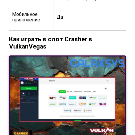
Мобильное
Да
приложение
Как играть в слот Crasher в
VulkanVegas