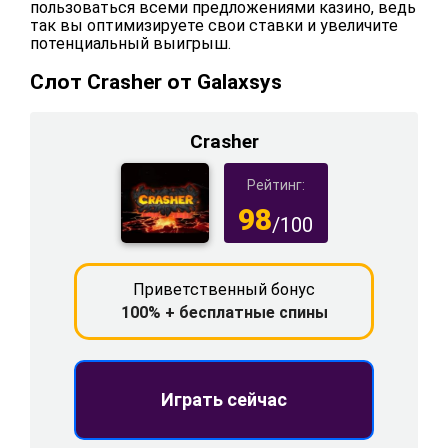
пользоваться всеми предложениями казино, ведь
так вы оптимизируете свои ставки и увеличите
потенциальный выигрыш.
Слот Crasher от Galaxsys
Crasher
Рейтинг:
98
/100
Приветственный бонус
100% + бесплатные спины
Играть сейчас