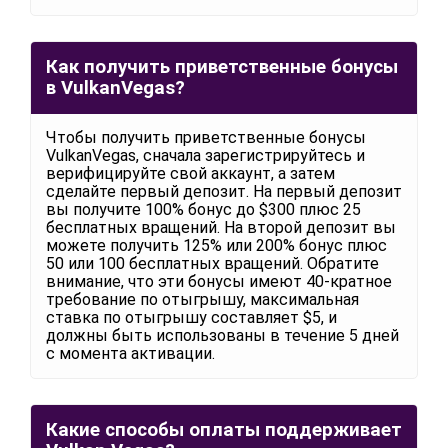
Как получить приветственные бонусы
в VulkanVegas?
Чтобы получить приветственные бонусы
VulkanVegas, сначала зарегистрируйтесь и
верифицируйте свой аккаунт, а затем
сделайте первый депозит. На первый депозит
вы получите 100% бонус до $300 плюс 25
бесплатных вращений. На второй депозит вы
можете получить 125% или 200% бонус плюс
50 или 100 бесплатных вращений. Обратите
внимание, что эти бонусы имеют 40-кратное
требование по отыгрышу, максимальная
ставка по отыгрышу составляет $5, и
должны быть использованы в течение 5 дней
с момента активации.
Какие способы оплаты поддерживает