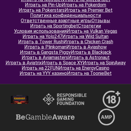
Играть на Pin-Up
Играть на Pokerdom
Играть на Pokerstars
Играть на Premier Bet
Политика конфиденциальности
Ответственные азартные игры
Отзывы
Играть на Sportingbet
Стратегии
Условия использования
Играть на Vulkan Vegas
Играть на Yolo247
Играть на Wild Sultan
Играть в Tower Rush
Играть в Chicken Crash
Играть в Plinkoman
Играть в Aviashow
Играть в Gangsta Piggy
Играть в Blackjack
Играть в Aviamasters
Играть в Astronaut
Играть в Aviatrix
Играть в Space XY
Играть на SpinAway
Играть на 22FUN
Играть на EnergyCasino
Играть на YYY казино
Играть на ToonieBet