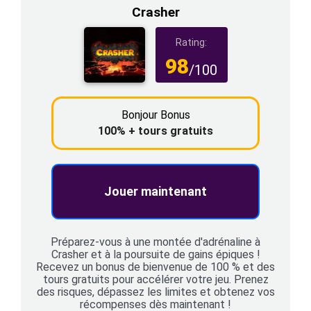
Crasher
Rating:
98
/100
Bonjour Bonus
100% + tours gratuits
Jouer maintenant
Préparez-vous à une montée d'adrénaline à
Crasher et à la poursuite de gains épiques !
Recevez un bonus de bienvenue de 100 % et des
tours gratuits pour accélérer votre jeu. Prenez
des risques, dépassez les limites et obtenez vos
récompenses dès maintenant !