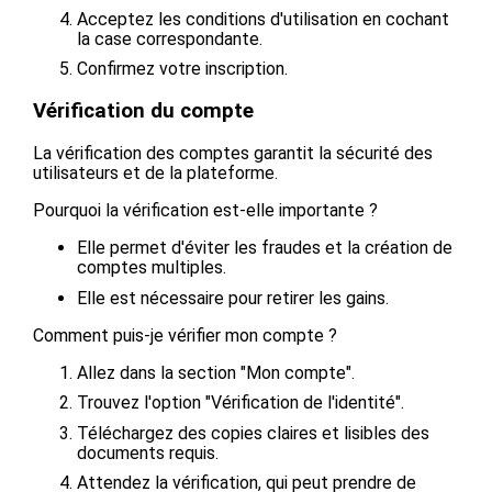
Acceptez les conditions d'utilisation en cochant
la case correspondante.
Confirmez votre inscription.
Vérification du compte
La vérification des comptes garantit la sécurité des
utilisateurs et de la plateforme.
Pourquoi la vérification est-elle importante ?
Elle permet d'éviter les fraudes et la création de
comptes multiples.
Elle est nécessaire pour retirer les gains.
Comment puis-je vérifier mon compte ?
Allez dans la section "Mon compte".
Trouvez l'option "Vérification de l'identité".
Téléchargez des copies claires et lisibles des
documents requis.
Attendez la vérification, qui peut prendre de