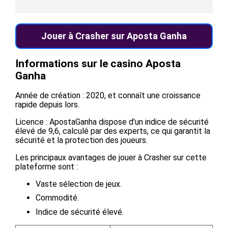
Jouer à Crasher sur Aposta Ganha
Informations sur le casino Aposta
Ganha
Année de création : 2020, et connaît une croissance
rapide depuis lors.
Licence : ApostaGanha dispose d'un indice de sécurité
élevé de 9,6, calculé par des experts, ce qui garantit la
sécurité et la protection des joueurs.
Les principaux avantages de jouer à Crasher sur cette
plateforme sont :
Vaste sélection de jeux.
Commodité.
Indice de sécurité élevé.