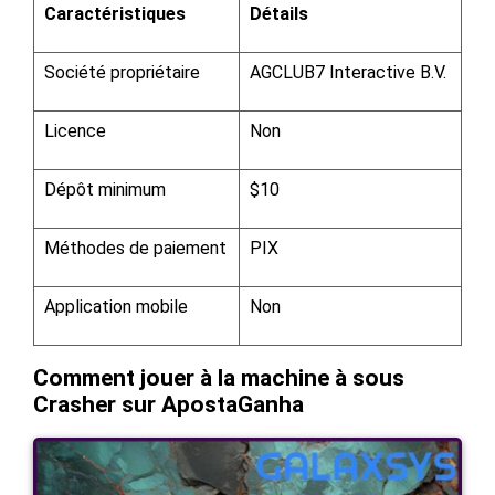
Caractéristiques
Détails
Société propriétaire
AGCLUB7 Interactive B.V.
Licence
Non
Dépôt minimum
$10
Méthodes de paiement
PIX
Application mobile
Non
Comment jouer à la machine à sous
Crasher sur ApostaGanha