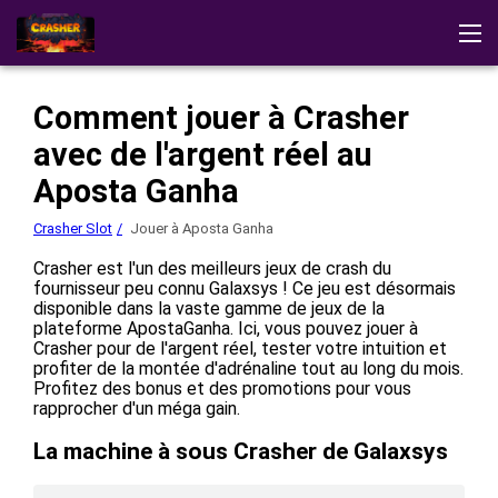
Crasher Slot
Avis
Démonstration
Stratégies
Comment jouer à Crasher
Télécharger l'application
Autres jeux
avec de l'argent réel au
Jouer au casino
Aposta Ganha
Crasher Slot
Jouer à Aposta Ganha
Crasher est l'un des meilleurs jeux de crash du
fournisseur peu connu Galaxsys ! Ce jeu est désormais
disponible dans la vaste gamme de jeux de la
plateforme ApostaGanha. Ici, vous pouvez jouer à
Crasher pour de l'argent réel, tester votre intuition et
profiter de la montée d'adrénaline tout au long du mois.
Profitez des bonus et des promotions pour vous
rapprocher d'un méga gain.
La machine à sous Crasher de Galaxsys