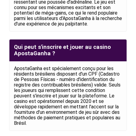
ressentant une poussée d'adrénaline. Le jeu est
connu pour ses mécanismes excitants et son
potentiel de méga-gains, ce qui le rend populaire
parmi les utilisateurs d'ApostaGanha à la recherche
d'une expérience de jeu palpitante.
Qui peut s'inscrire et jouer au casino
ApostaGanha ?
ApostaGanha est spécialement conçu pour les
résidents brésiliens disposant d'un CPF (Cadastro
de Pessoas Físicas - numéro d'identification du
registre des contribuables brésiliens) valide. Seuls
les joueurs qui remplissent cette condition
peuvent s'inscrire et jouer sur la plateforme. Le
casino est opérationnel depuis 2020 et se
développe rapidement en mettant l'accent sur la
fourniture d'un environnement de jeu sûr avec des
méthodes de paiement pratiques et populaires au
Brésil.