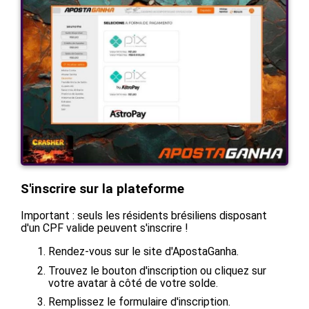
S'inscrire sur la plateforme
Important : seuls les résidents brésiliens disposant
d'un CPF valide peuvent s'inscrire !
Rendez-vous sur le site d'ApostaGanha.
Trouvez le bouton d'inscription ou cliquez sur
votre avatar à côté de votre solde.
Remplissez le formulaire d'inscription.