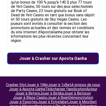
qu'un bonus de 100 % jusqu'à 140 $ plus 77 tours
de Yeti Casino, 50 tours sur des jeux sélectionnés
de Party Casino, 23 tours gratuits sur Book of
Dead de Yeti Casino en tant que bonus sans dépôt
et 50 tours gratuits de Sky Vegas Casino. Les
joueurs sont invités à consulter la section des
promotions actuelles et des termes et conditions
du site Internet d'ApostaGanha pour obtenir les
informations les plus récentes concernant leur
région.
Jouer à Crasher sur Aposta Ganha
Crasher Slot
Jouer à 1Win
Jouer à 1xBet
A propos de nous
Jouer à Aposta Ganha
Télécharger l'application
Auteur
Jouer à Betera
Jouer à Betika
Jouer à Betsson
Jouer à Blaze Casino
Jouer à Bwin
Démonstration
Jouer à Esportes
Jouer à Estrelabet
Jouer à Mostbet