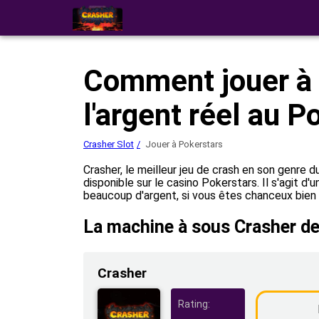
Comment jouer à 
l'argent réel au P
Crasher Slot
Jouer à Pokerstars
Crasher, le meilleur jeu de crash en son genre 
disponible sur le casino Pokerstars. Il s'agit d'u
beaucoup d'argent, si vous êtes chanceux bien 
La machine à sous Crasher d
Crasher
Rating: