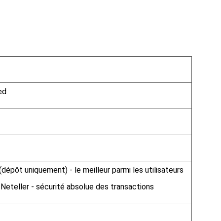
ed
dépôt uniquement) - le meilleur parmi les utilisateurs
 Neteller - sécurité absolue des transactions