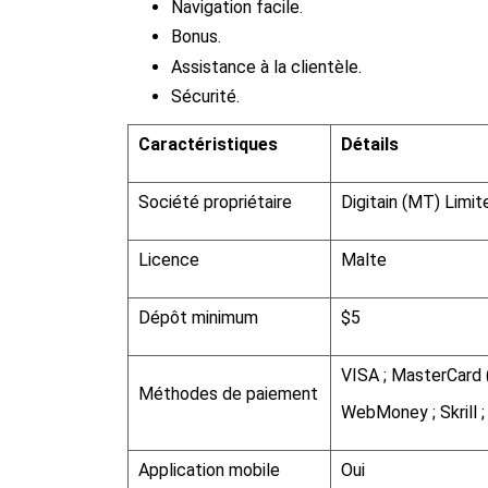
Navigation facile.
Bonus.
Assistance à la clientèle.
Sécurité.
Caractéristiques
Détails
Société propriétaire
Digitain (MT) Limit
Licence
Malte
Dépôt minimum
$5
VISA ; MasterCard (
Méthodes de paiement
WebMoney ; Skrill ;
Application mobile
Oui