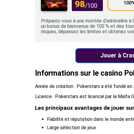
98
100%
/100
Préparez-vous à une montée d'adrénaline à C
un bonus de bienvenue de 100 % et des tours
risques, dépassez les limites et obtenez v
Jouer à Cra
Informations sur le casino Po
Année de création : Pokerstars a été fondé en
Licence : Pokerstars est licencié par la Malta
Les principaux avantages de jouer sur
Fiabilité et réputation dans le monde enti
Large sélection de jeux.