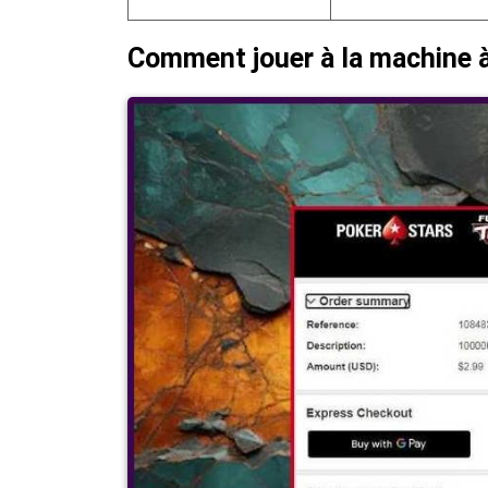
Comment jouer à la machine à