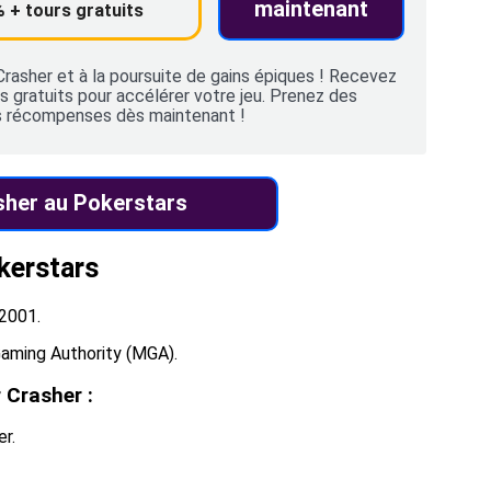
maintenant
 + tours gratuits
rasher et à la poursuite de gains épiques ! Recevez
 gratuits pour accélérer votre jeu. Prenez des
os récompenses dès maintenant !
sher au Pokerstars
kerstars
 2001.
 Gaming Authority (MGA).
 Crasher :
er.