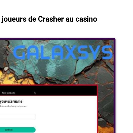
 joueurs de Crasher au casino