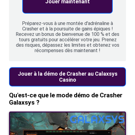
Jouer maintenant
Préparez-vous à une montée d'adrénaline à
Crasher et à la poursuite de gains épiques !
Recevez un bonus de bienvenue de 100 % et des
tours gratuits pour accélérer votre jeu. Prenez
des risques, dépassez les limites et obtenez vos
récompenses dès maintenant !
Jouer à la démo de Crasher au Calaxsys
Casino
Qu'est-ce que le mode démo de Crasher
Galaxsys ?