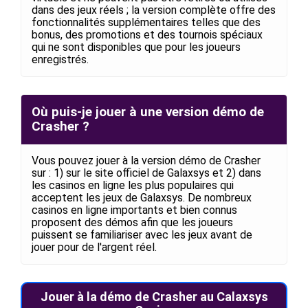
dans des jeux réels ; la version complète offre des
fonctionnalités supplémentaires telles que des
bonus, des promotions et des tournois spéciaux
qui ne sont disponibles que pour les joueurs
enregistrés.
Où puis-je jouer à une version démo de
Crasher ?
Vous pouvez jouer à la version démo de Crasher
sur : 1) sur le site officiel de Galaxsys et 2) dans
les casinos en ligne les plus populaires qui
acceptent les jeux de Galaxsys. De nombreux
casinos en ligne importants et bien connus
proposent des démos afin que les joueurs
puissent se familiariser avec les jeux avant de
jouer pour de l'argent réel.
Jouer à la démo de Crasher au Calaxsys