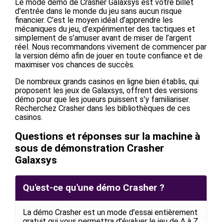
Le mode démo de Crasher Galaxsys est votre billet
d'entrée dans le monde du jeu sans aucun risque
financier. C’est le moyen idéal d’apprendre les
mécaniques du jeu, d’expérimenter des tactiques et
simplement de s’amuser avant de miser de l’argent
réel. Nous recommandons vivement de commencer par
la version démo afin de jouer en toute confiance et de
maximiser vos chances de succès.
De nombreux grands casinos en ligne bien établis, qui
proposent les jeux de Galaxsys, offrent des versions
démo pour que les joueurs puissent s'y familiariser.
Recherchez Crasher dans les bibliothèques de ces
casinos.
Questions et réponses sur la machine à
sous de démonstration Crasher
Galaxsys
Qu'est-ce qu'une démo Crasher ?
La démo Crasher est un mode d'essai entièrement
gratuit qui vous permettra d'évaluer le jeu de A à Z