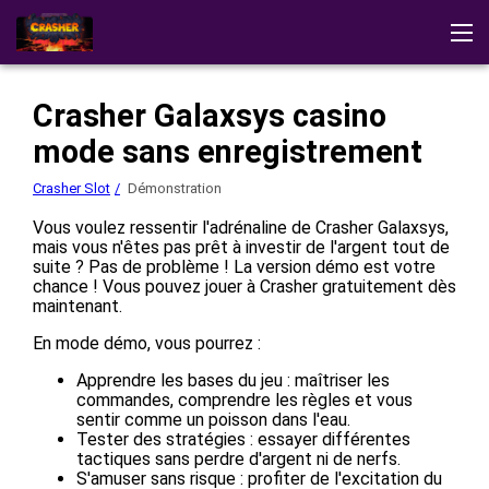
Crasher Slot
Avis
Démonstration
Stratégies
Crasher Galaxsys casino
Télécharger l'application
Autres jeux
mode sans enregistrement
Jouer au casino
Crasher Slot
Démonstration
Vous voulez ressentir l'adrénaline de Crasher Galaxsys,
mais vous n'êtes pas prêt à investir de l'argent tout de
suite ? Pas de problème ! La version démo est votre
chance ! Vous pouvez jouer à Crasher gratuitement dès
maintenant.
En mode démo, vous pourrez :
Apprendre les bases du jeu : maîtriser les
commandes, comprendre les règles et vous
sentir comme un poisson dans l'eau.
Tester des stratégies : essayer différentes
tactiques sans perdre d'argent ni de nerfs.
S'amuser sans risque : profiter de l'excitation du