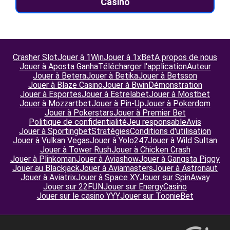
Casino
Crasher Slot
Jouer à 1Win
Jouer à 1xBet
A propos de nous
Jouer à Aposta Ganha
Télécharger l'application
Auteur
Jouer à Betera
Jouer à Betika
Jouer à Betsson
Jouer à Blaze Casino
Jouer à Bwin
Démonstration
Jouer à Esportes
Jouer à Estrelabet
Jouer à Mostbet
Jouer à Mozzartbet
Jouer à Pin-Up
Jouer à Pokerdom
Jouer à Pokerstars
Jouer à Premier Bet
Politique de confidentialité
Jeu responsable
Avis
Jouer à Sportingbet
Stratégies
Conditions d'utilisation
Jouer à Vulkan Vegas
Jouer à Yolo247
Jouer à Wild Sultan
Jouer à Tower Rush
Jouer à Chicken Crash
Jouer à Plinkoman
Jouer à Aviashow
Jouer à Gangsta Piggy
Jouer au Blackjack
Jouer à Aviamasters
Jouer à Astronaut
Jouer à Aviatrix
Jouer à Space XY
Jouer sur SpinAway
Jouer sur 22FUN
Jouer sur EnergyCasino
Jouer sur le casino YYY
Jouer sur ToonieBet