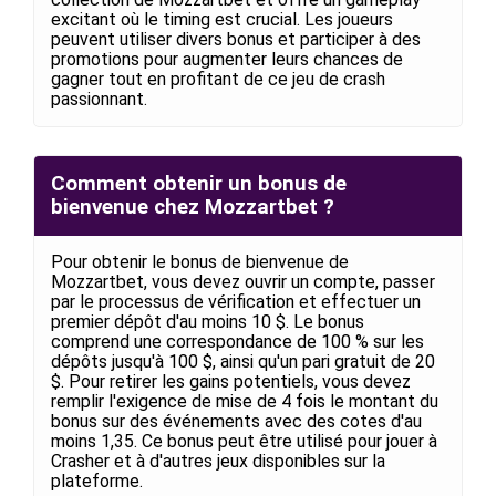
excitant où le timing est crucial. Les joueurs
peuvent utiliser divers bonus et participer à des
promotions pour augmenter leurs chances de
gagner tout en profitant de ce jeu de crash
passionnant.
Comment obtenir un bonus de
bienvenue chez Mozzartbet ?
Pour obtenir le bonus de bienvenue de
Mozzartbet, vous devez ouvrir un compte, passer
par le processus de vérification et effectuer un
premier dépôt d'au moins 10 $. Le bonus
comprend une correspondance de 100 % sur les
dépôts jusqu'à 100 $, ainsi qu'un pari gratuit de 20
$. Pour retirer les gains potentiels, vous devez
remplir l'exigence de mise de 4 fois le montant du
bonus sur des événements avec des cotes d'au
moins 1,35. Ce bonus peut être utilisé pour jouer à
Crasher et à d'autres jeux disponibles sur la
plateforme.