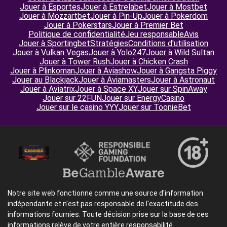
Jouer à Esportes
Jouer à Estrelabet
Jouer à Mostbet
Jouer à Mozzartbet
Jouer à Pin-Up
Jouer à Pokerdom
Jouer à Pokerstars
Jouer à Premier Bet
Politique de confidentialité
Jeu responsable
Avis
Jouer à Sportingbet
Stratégies
Conditions d'utilisation
Jouer à Vulkan Vegas
Jouer à Yolo247
Jouer à Wild Sultan
Jouer à Tower Rush
Jouer à Chicken Crash
Jouer à Plinkoman
Jouer à Aviashow
Jouer à Gangsta Piggy
Jouer au Blackjack
Jouer à Aviamasters
Jouer à Astronaut
Jouer à Aviatrix
Jouer à Space XY
Jouer sur SpinAway
Jouer sur 22FUN
Jouer sur EnergyCasino
Jouer sur le casino YYY
Jouer sur ToonieBet
Notre site web fonctionne comme une source d'information
indépendante et n'est pas responsable de l'exactitude des
informations fournies. Toute décision prise sur la base de ces
informations relève de votre entière responsabilité.