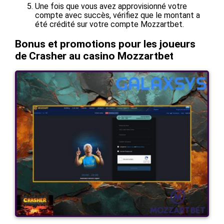
Une fois que vous avez approvisionné votre
compte avec succès, vérifiez que le montant a
été crédité sur votre compte Mozzartbet.
Bonus et promotions pour les joueurs
de Crasher au casino Mozzartbet