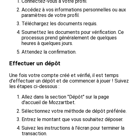
Connectez-vous à votre profil.
Accédez à vos informations personnelles ou aux
paramètres de votre profil.
Téléchargez les documents requis.
Soumettez les documents pour vérification. Ce
processus prend généralement de quelques
heures à quelques jours.
Attendez la confirmation.
Effectuer un dépôt
Une fois votre compte créé et vérifié, il est temps
d'effectuer un dépôt et de commencer à jouer ! Suivez
les étapes ci-dessous :
Allez dans la section "Dépôt" sur la page
d'accueil de Mozzartbet.
Sélectionnez votre méthode de dépôt préférée.
Entrez le montant que vous souhaitez déposer.
Suivez les instructions à l'écran pour terminer la
transaction.