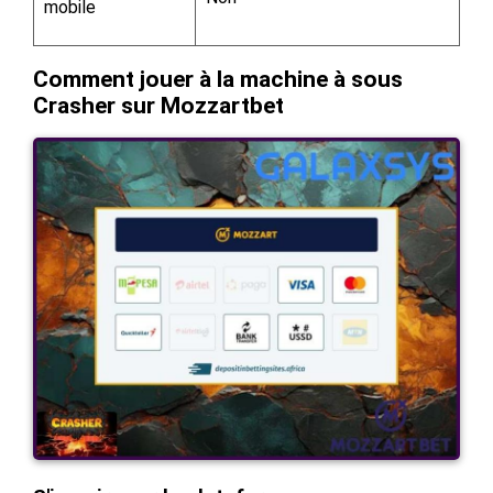
mobile
Comment jouer à la machine à sous
Crasher sur Mozzartbet