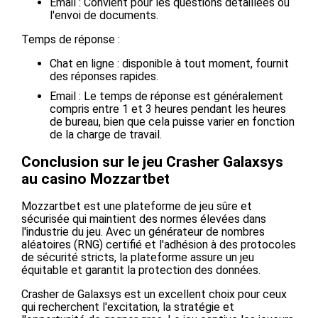
Email : Convient pour les questions détaillées ou
l'envoi de documents.
Temps de réponse :
Chat en ligne : disponible à tout moment, fournit
des réponses rapides.
Email : Le temps de réponse est généralement
compris entre 1 et 3 heures pendant les heures
de bureau, bien que cela puisse varier en fonction
de la charge de travail.
Conclusion sur le jeu Crasher Galaxsys
au casino Mozzartbet
Mozzartbet est une plateforme de jeu sûre et
sécurisée qui maintient des normes élevées dans
l'industrie du jeu. Avec un générateur de nombres
aléatoires (RNG) certifié et l'adhésion à des protocoles
de sécurité stricts, la plateforme assure un jeu
équitable et garantit la protection des données.
Crasher de Galaxsys est un excellent choix pour ceux
qui recherchent l'excitation, la stratégie et