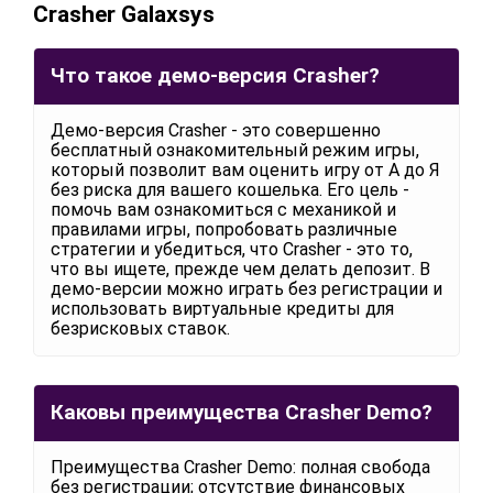
Crasher Galaxsys
Что такое демо-версия Crasher?
Демо-версия Crasher - это совершенно
бесплатный ознакомительный режим игры,
который позволит вам оценить игру от А до Я
без риска для вашего кошелька. Его цель -
помочь вам ознакомиться с механикой и
правилами игры, попробовать различные
стратегии и убедиться, что Crasher - это то,
что вы ищете, прежде чем делать депозит. В
демо-версии можно играть без регистрации и
использовать виртуальные кредиты для
безрисковых ставок.
Каковы преимущества Crasher Demo?
Преимущества Crasher Demo: полная свобода
без регистрации; отсутствие финансовых