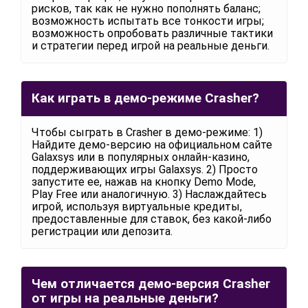
рисков, так как не нужно пополнять баланс;
возможность испытать все тонкости игры;
возможность опробовать различные тактики
и стратегии перед игрой на реальные деньги.
Как играть в демо-режиме Crasher?
Чтобы сыграть в Crasher в демо-режиме: 1)
Найдите демо-версию на официальном сайте
Galaxsys или в популярных онлайн-казино,
поддерживающих игры Galaxsys. 2) Просто
запустите ее, нажав на кнопку Demo Mode,
Play Free или аналогичную. 3) Наслаждайтесь
игрой, используя виртуальные кредиты,
предоставленные для ставок, без какой-либо
регистрации или депозита.
Чем отличается демо-версия Crasher
от игры на реальные деньги?