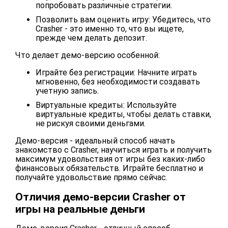
попробовать различные стратегии.
Позволить вам оценить игру: Убедитесь, что
Crasher - это именно то, что вы ищете,
прежде чем делать депозит.
Что делает демо-версию особенной:
Играйте без регистрации: Начните играть
мгновенно, без необходимости создавать
учетную запись.
Виртуальные кредиты: Используйте
виртуальные кредиты, чтобы делать ставки,
не рискуя своими деньгами.
Демо-версия - идеальный способ начать
знакомство с Crasher, научиться играть и получить
максимум удовольствия от игры без каких-либо
финансовых обязательств. Играйте бесплатно и
получайте удовольствие прямо сейчас.
Отличия демо-версии Crasher от
игры на реальные деньги