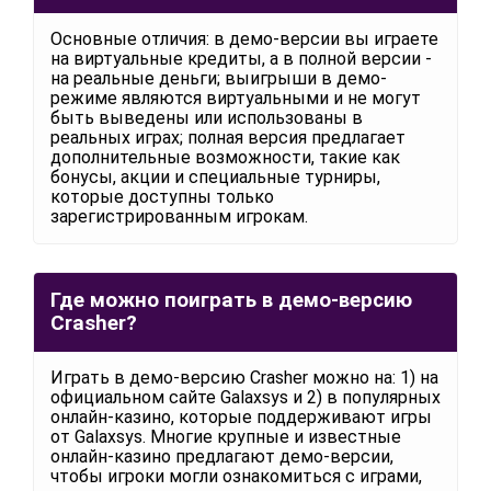
Основные отличия: в демо-версии вы играете
на виртуальные кредиты, а в полной версии -
на реальные деньги; выигрыши в демо-
режиме являются виртуальными и не могут
быть выведены или использованы в
реальных играх; полная версия предлагает
дополнительные возможности, такие как
бонусы, акции и специальные турниры,
которые доступны только
зарегистрированным игрокам.
Где можно поиграть в демо-версию
Crasher?
Играть в демо-версию Crasher можно на: 1) на
официальном сайте Galaxsys и 2) в популярных
онлайн-казино, которые поддерживают игры
от Galaxsys. Многие крупные и известные
онлайн-казино предлагают демо-версии,
чтобы игроки могли ознакомиться с играми,