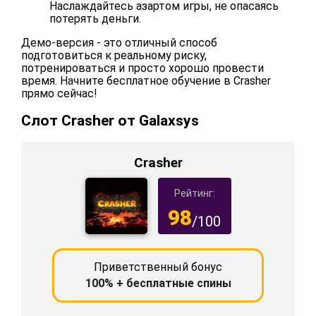
Наслаждайтесь азартом игры, не опасаясь
потерять деньги.
Демо-версия - это отличный способ
подготовиться к реальному риску,
потренироваться и просто хорошо провести
время. Начните бесплатное обучение в Crasher
прямо сейчас!
Слот Crasher от Galaxsys
Crasher
Рейтинг:
98
/100
Приветственный бонус
100% + бесплатные спины