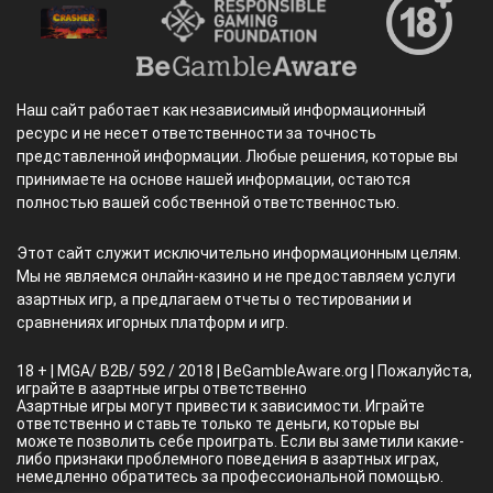
Наш сайт работает как независимый информационный
ресурс и не несет ответственности за точность
представленной информации. Любые решения, которые вы
принимаете на основе нашей информации, остаются
полностью вашей собственной ответственностью.
Этот сайт служит исключительно информационным целям.
Мы не являемся онлайн-казино и не предоставляем услуги
азартных игр, а предлагаем отчеты о тестировании и
сравнениях игорных платформ и игр.
18 + | MGA/ B2B/ 592 / 2018 | BeGambleAware.org | Пожалуйста,
играйте в азартные игры ответственно
Азартные игры могут привести к зависимости. Играйте
ответственно и ставьте только те деньги, которые вы
можете позволить себе проиграть. Если вы заметили какие-
либо признаки проблемного поведения в азартных играх,
немедленно обратитесь за профессиональной помощью.