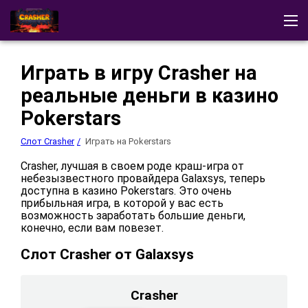
Слот Crasher
Отзывы
Скачать приложение
Играть в игру Crasher на
Демоверсия
Стратегии
Другие Игры
реальные деньги в казино
Играть в казино
Pokerstars
Слот Crasher
Играть на Pokerstars
Crasher, лучшая в своем роде краш-игра от
небезызвестного провайдера Galaxsys, теперь
доступна в казино Pokerstars. Это очень
прибыльная игра, в которой у вас есть
возможность заработать большие деньги,
конечно, если вам повезет.
Слот Crasher от Galaxsys
Crasher