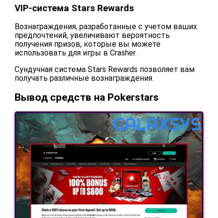
VIP-система Stars Rewards
Вознаграждения, разработанные с учетом ваших
предпочтений, увеличивают вероятность
получения призов, которые вы можете
использовать для игры в Crasher.
Сундучная система Stars Rewards позволяет вам
получать различные вознаграждения.
Вывод средств на Pokerstars