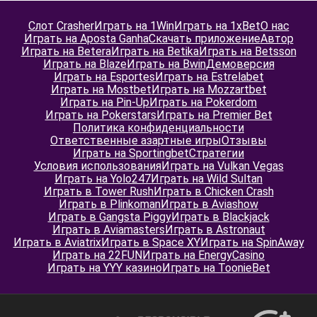
Слот Crasher
Играть на 1Win
Играть на 1xBet
О нас
Играть на Aposta Ganha
Скачать приложение
Автор
Играть на Betera
Играть на Betika
Играть на Betsson
Играть на Blaze
Играть на Bwin
Демоверсия
Играть на Esportes
Играть на Estrelabet
Играть на Mostbet
Играть на Mozzartbet
Играть на Pin-Up
Играть на Pokerdom
Играть на Pokerstars
Играть на Premier Bet
Политика конфиденциальности
Ответственные азартные игры
Отзывы
Играть на Sportingbet
Стратегии
Условия использования
Играть на Vulkan Vegas
Играть на Yolo247
Играть на Wild Sultan
Играть в Tower Rush
Играть в Chicken Crash
Играть в Plinkoman
Играть в Aviashow
Играть в Gangsta Piggy
Играть в Blackjack
Играть в Aviamasters
Играть в Astronaut
Играть в Aviatrix
Играть в Space XY
Играть на SpinAway
Играть на 22FUN
Играть на EnergyCasino
Играть на YYY казино
Играть на ToonieBet