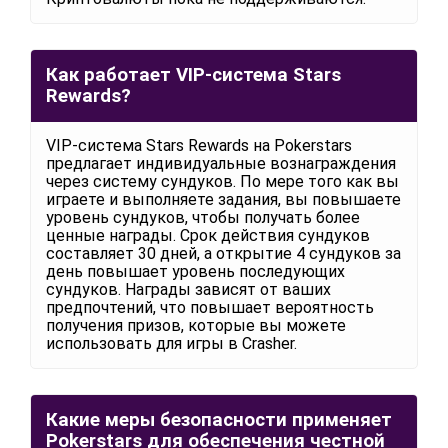
Как работает VIP-система Stars
Rewards?
VIP-система Stars Rewards на Pokerstars
предлагает индивидуальные вознаграждения
через систему сундуков. По мере того как вы
играете и выполняете задания, вы повышаете
уровень сундуков, чтобы получать более
ценные награды. Срок действия сундуков
составляет 30 дней, а открытие 4 сундуков за
день повышает уровень последующих
сундуков. Награды зависят от ваших
предпочтений, что повышает вероятность
получения призов, которые вы можете
использовать для игры в Crasher.
Какие меры безопасности применяет
Pokerstars для обеспечения честной