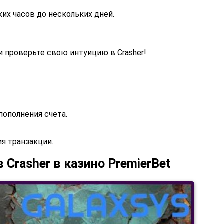
их часов до нескольких дней.
 и проверьте свою интуицию в Crasher!
ополнения счета.
я транзакции.
 Crasher в казино PremierBet