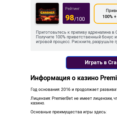
Рейтинг:
Прив
98
100% +
/100
Приготовьтесь к приливу адреналина в 
Получите 100% приветственный бонус и
игровой процесс. Рискните, разрушьте 
Играть в Cra
Информация о казино Premi
Год основания: 2016 и продолжает развива
Лицензия: PremierBet не имеет лицензии, 
казино.
Основные преимущества игры здесь: