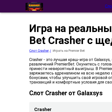
Сло
Игра на реальны
Bet Crasher с 
Слот Crasher
Играть на Premier Bet
Crasher - это лучшая краш-игра от Galaxsys
развлечений PremierBet. Окунитесь с голо
принести невероятный выигрыш. В Premier
заряжаетесь адреналином на всю неделю 
бонусами, чтобы улучшить свой игровой о
транзакций и комфортные условия для сво
Слот Crasher от Galaxsys
Crasher