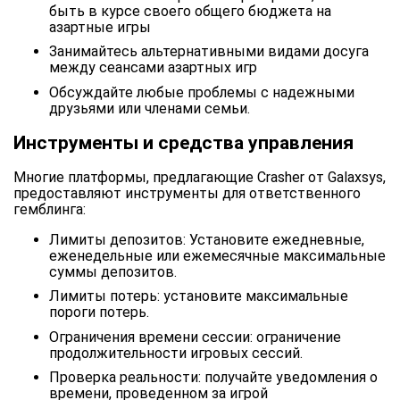
быть в курсе своего общего бюджета на
азартные игры
Занимайтесь альтернативными видами досуга
между сеансами азартных игр
Обсуждайте любые проблемы с надежными
друзьями или членами семьи.
Инструменты и средства управления
Многие платформы, предлагающие Crasher от Galaxsys,
предоставляют инструменты для ответственного
гемблинга:
Лимиты депозитов: Установите ежедневные,
еженедельные или ежемесячные максимальные
суммы депозитов.
Лимиты потерь: установите максимальные
пороги потерь.
Ограничения времени сессии: ограничение
продолжительности игровых сессий.
Проверка реальности: получайте уведомления о
времени, проведенном за игрой