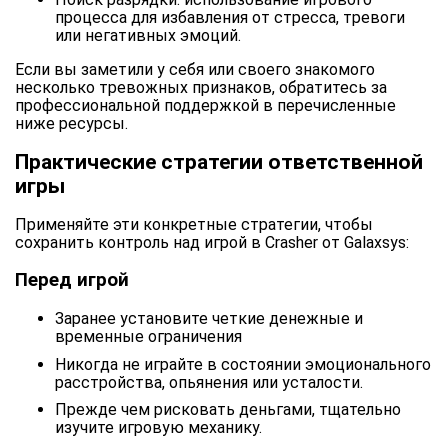
процесса для избавления от стресса, тревоги
или негативных эмоций.
Если вы заметили у себя или своего знакомого
несколько тревожных признаков, обратитесь за
профессиональной поддержкой в перечисленные
ниже ресурсы.
Практические стратегии ответственной
игры
Применяйте эти конкретные стратегии, чтобы
сохранить контроль над игрой в Crasher от Galaxsys:
Перед игрой
Заранее установите четкие денежные и
временные ограничения
Никогда не играйте в состоянии эмоционального
расстройства, опьянения или усталости.
Прежде чем рисковать деньгами, тщательно
изучите игровую механику.