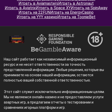
Играть в Aviamasters
Играть в Astronaut
Играть в Aviatrix
Играть в Space XY
Играть на SpinAway
Играть на 22FUN
Играть на EnergyCasino
Играть на YYY казино
Играть на ToonieBet
Наш сайт работает как независимый информационный
ресурс и не несет ответственности за точность
представленной информации. Любые решения, которые вы
принимаете на основе нашей информации, остаются
полностью вашей собственной ответственностью.
Этот сайт служит исключительно информационным целям.
Мы не являемся онлайн-казино и не предоставляем услуги
азартных игр, а предлагаем отчеты о тестировании и
сравнениях игорных платформ и игр.