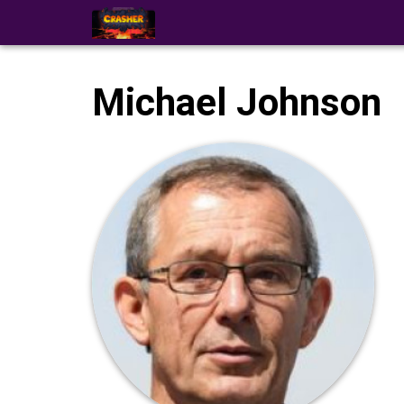
Michael Johnson