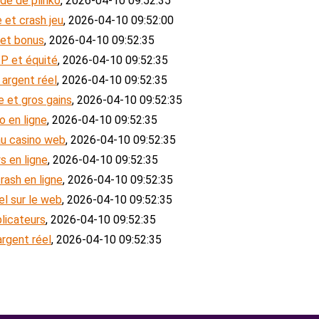
de de plinko
, 2026-04-10 09:52:35
 et crash jeu
, 2026-04-10 09:52:00
 et bonus
, 2026-04-10 09:52:35
TP et équité
, 2026-04-10 09:52:35
 argent réel
, 2026-04-10 09:52:35
 et gros gains
, 2026-04-10 09:52:35
o en ligne
, 2026-04-10 09:52:35
au casino web
, 2026-04-10 09:52:35
s en ligne
, 2026-04-10 09:52:35
rash en ligne
, 2026-04-10 09:52:35
el sur le web
, 2026-04-10 09:52:35
plicateurs
, 2026-04-10 09:52:35
argent réel
, 2026-04-10 09:52:35