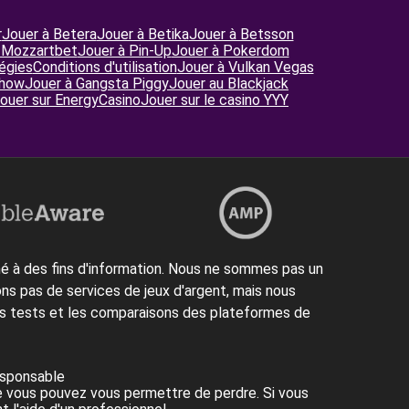
r
Jouer à Betera
Jouer à Betika
Jouer à Betsson
 Mozzartbet
Jouer à Pin-Up
Jouer à Pokerdom
égies
Conditions d'utilisation
Jouer à Vulkan Vegas
show
Jouer à Gangsta Piggy
Jouer au Blackjack
ouer sur EnergyCasino
Jouer sur le casino YYY
é à des fins d'information. Nous ne sommes pas un
ons pas de services de jeux d'argent, mais nous
es tests et les comparaisons des plateformes de
esponsable
e vous pouvez vous permettre de perdre. Si vous