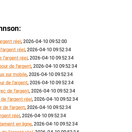
ohnson:
argent réel
, 2026-04-10 09:52:00
l'argent réel
, 2026-04-10 09:52:34
 l'argent réel
, 2026-04-10 09:52:34
our de l'argent
, 2026-04-10 09:52:34
us sur mobile
, 2026-04-10 09:52:34
ur de l'argent
, 2026-04-10 09:52:34
vec de l'argent
, 2026-04-10 09:52:34
de l'argent réel
, 2026-04-10 09:52:34
r de l'argent
, 2026-04-10 09:52:34
rgent réel
, 2026-04-10 09:52:34
tement en ligne
, 2026-04-10 09:52:34