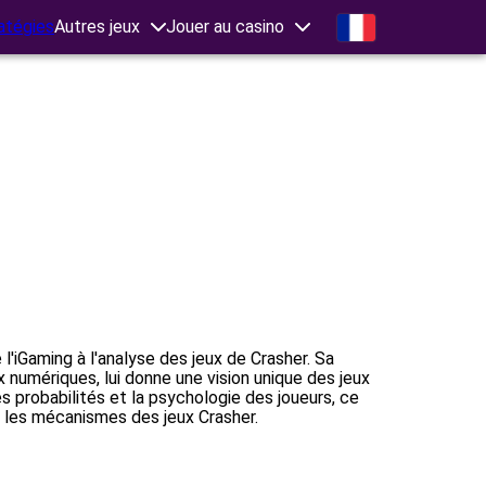
atégies
Autres jeux
Jouer au casino
'iGaming à l'analyse des jeux de Crasher. Sa
ux numériques, lui donne une vision unique des jeux
 probabilités et la psychologie des joueurs, ce
e les mécanismes des jeux Crasher.