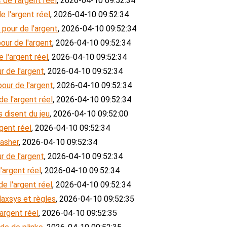
 de l'argent réel
, 2026-04-10 09:52:34
e l'argent réel
, 2026-04-10 09:52:34
 pour de l'argent
, 2026-04-10 09:52:34
our de l'argent
, 2026-04-10 09:52:34
 l'argent réel
, 2026-04-10 09:52:34
r de l'argent
, 2026-04-10 09:52:34
pour de l'argent
, 2026-04-10 09:52:34
de l'argent réel
, 2026-04-10 09:52:34
s disent du jeu
, 2026-04-10 09:52:00
gent réel
, 2026-04-10 09:52:34
rasher
, 2026-04-10 09:52:34
r de l'argent
, 2026-04-10 09:52:34
'argent réel
, 2026-04-10 09:52:34
de l'argent réel
, 2026-04-10 09:52:34
laxsys et règles
, 2026-04-10 09:52:35
argent réel
, 2026-04-10 09:52:35