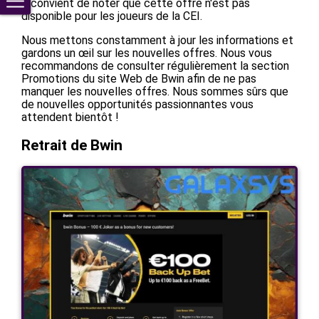
Il convient de noter que cette offre n'est pas
disponible pour les joueurs de la CEI.
Nous mettons constamment à jour les informations et
gardons un œil sur les nouvelles offres. Nous vous
recommandons de consulter régulièrement la section
Promotions du site Web de Bwin afin de ne pas
manquer les nouvelles offres. Nous sommes sûrs que
de nouvelles opportunités passionnantes vous
attendent bientôt !
Retrait de Bwin