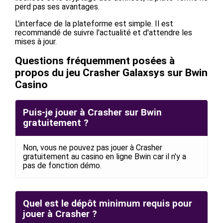
perd pas ses avantages.
L'interface de la plateforme est simple. Il est
recommandé de suivre l'actualité et d'attendre les
mises à jour.
Questions fréquemment posées à
propos du jeu Crasher Galaxsys sur Bwin
Casino
Puis-je jouer à Crasher sur Bwin
gratuitement ?
Non, vous ne pouvez pas jouer à Crasher
gratuitement au casino en ligne Bwin car il n'y a
pas de fonction démo.
Quel est le dépôt minimum requis pour
jouer à Crasher ?