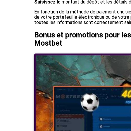
Saisissez le
montant du dépôt et les détails 
En fonction de la méthode de paiement choisie, 
de votre portefeuille électronique ou de votre
toutes les informations sont correctement sai
Bonus et promotions pour les
Mostbet