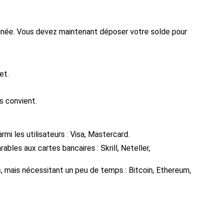
minée. Vous devez maintenant déposer votre solde pour
et.
 convient.
rmi les utilisateurs : Visa, Mastercard.
ables aux cartes bancaires : Skrill, Neteller,
, mais nécessitant un peu de temps : Bitcoin, Ethereum,