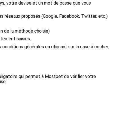
pays, votre devise et un mot de passe que vous
 des réseaux proposés (Google, Facebook, Twitter, etc.)
ion de la méthode choisie)
ctement saisies.
 conditions générales en cliquant sur la case à cocher.
ligatoire qui permet à Mostbet de vérifier votre
use.