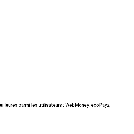
eilleures parmi les utilisateurs ; WebMoney, ecoPayz,