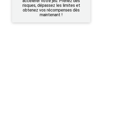
accélérer votre jeu. Prenez des
risques, dépassez les limites et
obtenez vos récompenses dès
maintenant !