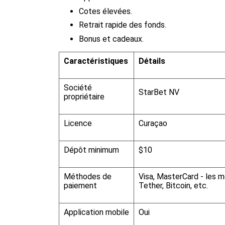
Cotes élevées.
Retrait rapide des fonds.
Bonus et cadeaux.
Caractéristiques
Détails
Société
StarBet NV
propriétaire
Licence
Curaçao
Dépôt minimum
$10
Méthodes de
Visa, MasterCard - les m
paiement
Tether, Bitcoin, etc.
Application mobile
Oui