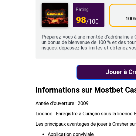
Rating:
98
100%
/100
Préparez-vous à une montée d'adrénaline à C
un bonus de bienvenue de 100 % et des tours
risques, dépassez les limites et obtenez v
Jouer à Cr
Informations sur Mostbet Ca
Année d'ouverture : 2009
Licence : Enregistré à Curaçao sous la licenc
Les principaux avantages de jouer à Crasher su
Application conviviale.