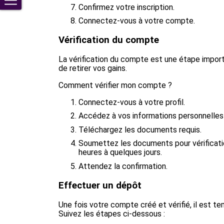
Confirmez votre inscription.
Connectez-vous à votre compte.
Vérification du compte
La vérification du compte est une étape impor
de retirer vos gains.
Comment vérifier mon compte ?
Connectez-vous à votre profil.
Accédez à vos informations personnelles 
Téléchargez les documents requis.
Soumettez les documents pour vérificat
heures à quelques jours.
Attendez la confirmation.
Effectuer un dépôt
Une fois votre compte créé et vérifié, il est 
Suivez les étapes ci-dessous :