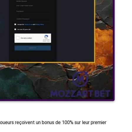
oueurs reçoivent un bonus de 100% sur leur premier