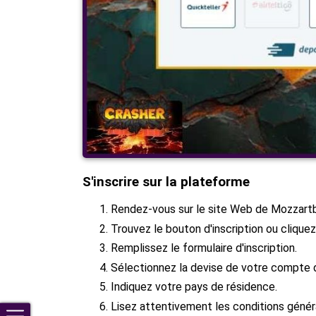
S'inscrire sur la plateforme
Rendez-vous sur le site Web de Mozzart
Trouvez le bouton d'inscription ou cliquez
Remplissez le formulaire d'inscription.
Sélectionnez la devise de votre compte d
Indiquez votre pays de résidence.
Lisez attentivement les conditions général