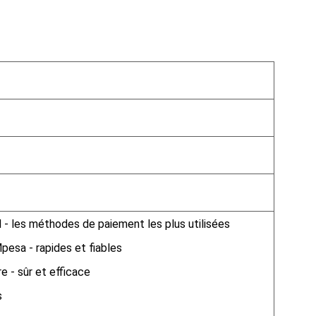
 - les méthodes de paiement les plus utilisées
 Mpesa - rapides et fiables
e - sûr et efficace
s