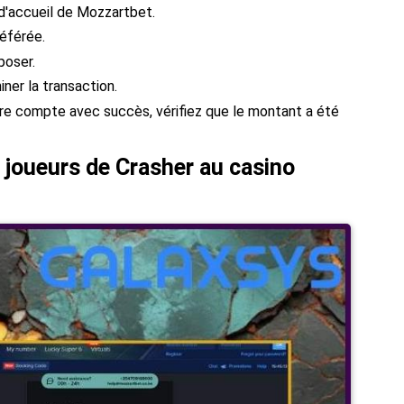
 d'accueil de Mozzartbet.
éférée.
poser.
iner la transaction.
re compte avec succès, vérifiez que le montant a été
 joueurs de Crasher au casino