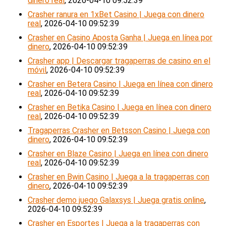
dinero real
, 2026-04-10 09:52:39
Crasher ranura en 1xBet Casino | Juega con dinero
real
, 2026-04-10 09:52:39
Crasher en Casino Aposta Ganha | Juega en línea por
dinero
, 2026-04-10 09:52:39
Crasher app | Descargar tragaperras de casino en el
móvil
, 2026-04-10 09:52:39
Crasher en Betera Casino | Juega en línea con dinero
real
, 2026-04-10 09:52:39
Crasher en Betika Casino | Juega en línea con dinero
real
, 2026-04-10 09:52:39
Tragaperras Crasher en Betsson Casino | Juega con
dinero
, 2026-04-10 09:52:39
Crasher en Blaze Casino | Juega en línea con dinero
real
, 2026-04-10 09:52:39
Crasher en Bwin Casino | Juega a la tragaperras con
dinero
, 2026-04-10 09:52:39
Crasher demo juego Galaxsys | Juega gratis online
,
2026-04-10 09:52:39
Crasher en Esportes | Juega a la tragaperras con