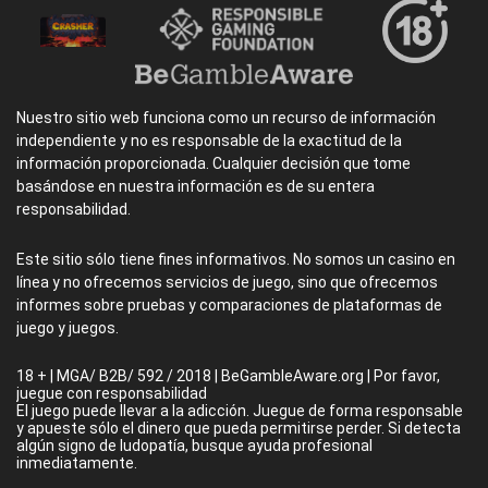
Nuestro sitio web funciona como un recurso de información
independiente y no es responsable de la exactitud de la
información proporcionada. Cualquier decisión que tome
basándose en nuestra información es de su entera
responsabilidad.
Este sitio sólo tiene fines informativos. No somos un casino en
línea y no ofrecemos servicios de juego, sino que ofrecemos
informes sobre pruebas y comparaciones de plataformas de
juego y juegos.
18 + | MGA/ B2B/ 592 / 2018 | BeGambleAware.org | Por favor,
juegue con responsabilidad
El juego puede llevar a la adicción. Juegue de forma responsable
y apueste sólo el dinero que pueda permitirse perder. Si detecta
algún signo de ludopatía, busque ayuda profesional
inmediatamente.