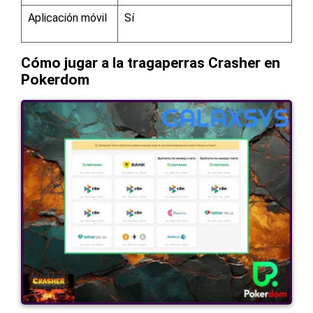
Aplicación móvil
Sí
Cómo jugar a la tragaperras Crasher en
Pokerdom