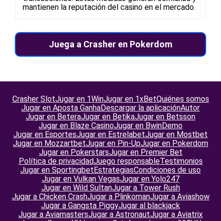
mantienen la reputación del casino en el mercado.
Juega a Crasher en Pokerdom
Crasher Slot
Jugar en 1Win
Jugar en 1xBet
Quiénes somos
Jugar en Aposta Ganha
Descargar la aplicación
Autor
Jugar en Betera
Jugar en Betika
Jugar en Betsson
Jugar en Blaze Casino
Jugar en Bwin
Demo
Jugar en Esportes
Jugar en Estrelabet
Jugar en Mostbet
Jugar en Mozzartbet
Jugar en Pin-Up
Jugar en Pokerdom
Jugar en Pokerstars
Jugar en Premier Bet
Política de privacidad
Juego responsable
Testimonios
Jugar en Sportingbet
Estrategias
Condiciones de uso
Jugar en Vulkan Vegas
Jugar en Yolo247
Jugar en Wild Sultan
Jugar a Tower Rush
Jugar a Chicken Crash
Jugar a Plinkoman
Jugar a Aviashow
Jugar a Gangsta Piggy
Jugar al blackjack
Jugar a Aviamasters
Jugar a Astronaut
Jugar a Aviatrix