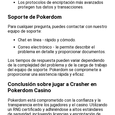
Los protocolos de encriptación más avanzados
protegen tus datos y transacciones.
Soporte de Pokerdom
Para cualquier pregunta, puedes contactar con nuestro
equipo de soporte:
Chat en línea - rápido y cómodo.
Correo electrónico - le permite describir el
problema en detalle y proporcionar documentos.
Los tiempos de respuesta pueden variar dependiendo
de la complejidad del problema y de la carga de trabajo
del equipo de soporte. Pokerdom se compromete a
proporcionar una asistencia rápida y eficaz.
Conclusión sobre jugar a Crasher en
Pokerdom Casino
Pokerdom está comprometido con la confianza y la
transparencia entre los jugadores y el casino. Utilizando
un RNG certificado y adhiriéndose a altos estándares
de seguridad, incluyendo licencias y encriptación de