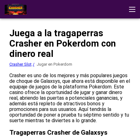
Crasher Slot
Testimonios
Descargar la aplicación
Demo
Juega a la tragaperras
Estrategias
Otros juegos
Crasher en Pokerdom con
Jugar al casino
dinero real
Crasher Slot
Jugar en Pokerdom
Crasher es uno de los mejores y más populares juegos
de choque de Galaxsys, que ahora está disponible en el
equipaje de juegos de la plataforma Pokerdom. Este
casino ofrece la oportunidad de jugar y ganar dinero
real, abriendo las puertas a potenciales ganancias, y
además está repleto de atractivos bonos y
promociones para sus usuarios. Aquí tendrás la
oportunidad de poner a prueba tu séptimo sentido y tu
suerte mientras te diviertes a lo grande.
Tragaperras Crasher de Galaxsys