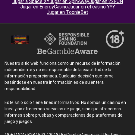
Jugar a Space XY
Jugar en SpinAway
Jugar en 22FUN
Jugar en EnergyCasino
Jugar en el casino YYY
Jugar en ToonieBet
Nuestro sitio web funciona como un recurso de información
independiente y no es responsable de la exactitud de la
información proporcionada. Cualquier decisión que tome
basándose en nuestra información es de su entera
responsabilidad.
Este sitio sólo tiene fines informativos. No somos un casino en
línea y no ofrecemos servicios de juego, sino que ofrecemos
informes sobre pruebas y comparaciones de plataformas de
juego y juegos.
18 + | MGA/ B2B/ 592 / 2018 | BeGambleAware.org | Por favor,