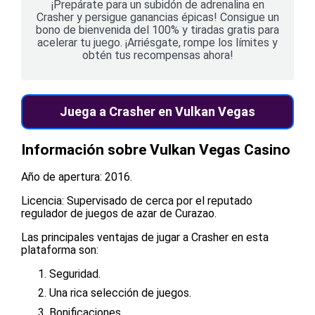
¡Prepárate para un subidón de adrenalina en
Crasher y persigue ganancias épicas! Consigue un
bono de bienvenida del 100% y tiradas gratis para
acelerar tu juego. ¡Arriésgate, rompe los límites y
obtén tus recompensas ahora!
Juega a Crasher en Vulkan Vegas
Información sobre Vulkan Vegas Casino
Año de apertura: 2016.
Licencia: Supervisado de cerca por el reputado
regulador de juegos de azar de Curazao.
Las principales ventajas de jugar a Crasher en esta
plataforma son:
Seguridad.
Una rica selección de juegos.
Bonificaciones.