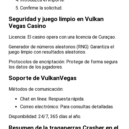
Confirme la solicitud.
Seguridad y juego limpio en Vulkan
Vegas Casino
Licencia: El casino opera con una licencia de Curaçao.
Generador de números aleatorios (RNG): Garantiza el
juego limpio con resultados aleatorios.
Protocolos de encriptación: Protege de forma segura
los datos de los jugadores.
Soporte de VulkanVegas
Métodos de comunicación:
Chat en línea: Respuesta rápida.
Correo electrónico: Para consultas detalladas.
Disponibilidad: 24/7, 365 días al año.
Resumen de la tragaperras Crasher en el