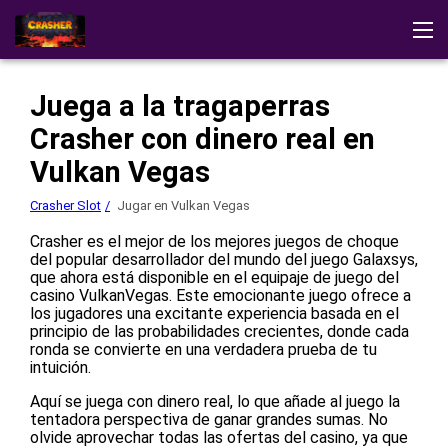
Crasher Slot
Testimonios
Descargar la aplicación
Demo
Juega a la tragaperras
Estrategias
Otros juegos
Crasher con dinero real en
Jugar al casino
Vulkan Vegas
Crasher Slot
Jugar en Vulkan Vegas
Crasher es el mejor de los mejores juegos de choque
del popular desarrollador del mundo del juego Galaxsys,
que ahora está disponible en el equipaje de juego del
casino VulkanVegas. Este emocionante juego ofrece a
los jugadores una excitante experiencia basada en el
principio de las probabilidades crecientes, donde cada
ronda se convierte en una verdadera prueba de tu
intuición.
Aquí se juega con dinero real, lo que añade al juego la
tentadora perspectiva de ganar grandes sumas. No
olvide aprovechar todas las ofertas del casino, ya que