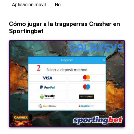
Aplicación móvil
No
Cómo jugar a la tragaperras Crasher en
Sportingbet