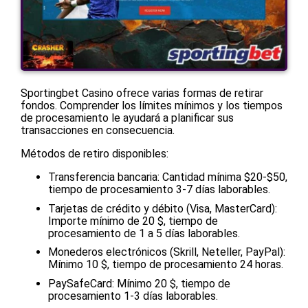
Sportingbet Casino ofrece varias formas de retirar
fondos. Comprender los límites mínimos y los tiempos
de procesamiento le ayudará a planificar sus
transacciones en consecuencia.
Métodos de retiro disponibles:
Transferencia bancaria: Cantidad mínima $20-$50,
tiempo de procesamiento 3-7 días laborables.
Tarjetas de crédito y débito (Visa, MasterCard):
Importe mínimo de 20 $, tiempo de
procesamiento de 1 a 5 días laborables.
Monederos electrónicos (Skrill, Neteller, PayPal):
Mínimo 10 $, tiempo de procesamiento 24 horas.
PaySafeCard: Mínimo 20 $, tiempo de
procesamiento 1-3 días laborables.