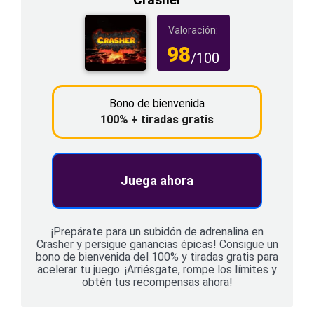
Valoración:
98
/100
Bono de bienvenida
100% + tiradas gratis
Juega ahora
¡Prepárate para un subidón de adrenalina en
Crasher y persigue ganancias épicas! Consigue un
bono de bienvenida del 100% y tiradas gratis para
acelerar tu juego. ¡Arriésgate, rompe los límites y
obtén tus recompensas ahora!