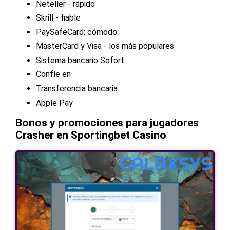
Neteller - rápido
Skrill - fiable
PaySafeCard: cómodo
MasterCard y Visa - los más populares
Sistema bancario Sofort
Confíe en
Transferencia bancaria
Apple Pay
Bonos y promociones para jugadores
Crasher en Sportingbet Casino