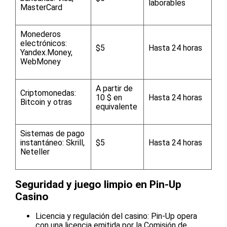
laborables
MasterCard
Monederos
electrónicos:
$5
Hasta 24 horas
Yandex.Money,
WebMoney
A partir de
Criptomonedas:
10 $ en
Hasta 24 horas
Bitcoin y otras
equivalente
Sistemas de pago
instantáneo: Skrill,
$5
Hasta 24 horas
Neteller
Seguridad y juego limpio en Pin-Up
Casino
Licencia y regulación del casino: Pin-Up opera
con una licencia emitida por la Comisión de