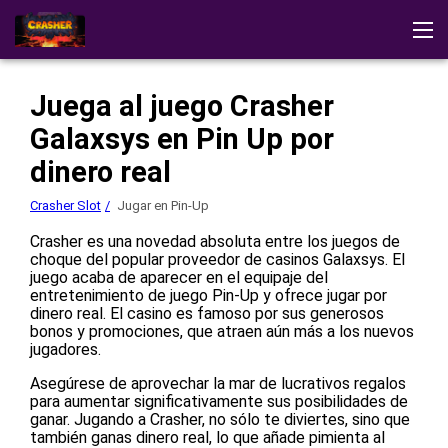
Crasher Slot
Testimonios
Descargar la aplicación
Demo
Juega al juego Crasher
Estrategias
Otros juegos
Galaxsys en Pin Up por
Jugar al casino
dinero real
Crasher Slot
Jugar en Pin-Up
Crasher es una novedad absoluta entre los juegos de
choque del popular proveedor de casinos Galaxsys. El
juego acaba de aparecer en el equipaje del
entretenimiento de juego Pin-Up y ofrece jugar por
dinero real. El casino es famoso por sus generosos
bonos y promociones, que atraen aún más a los nuevos
jugadores.
Asegúrese de aprovechar la mar de lucrativos regalos
para aumentar significativamente sus posibilidades de
ganar. Jugando a Crasher, no sólo te diviertes, sino que
también ganas dinero real, lo que añade pimienta al