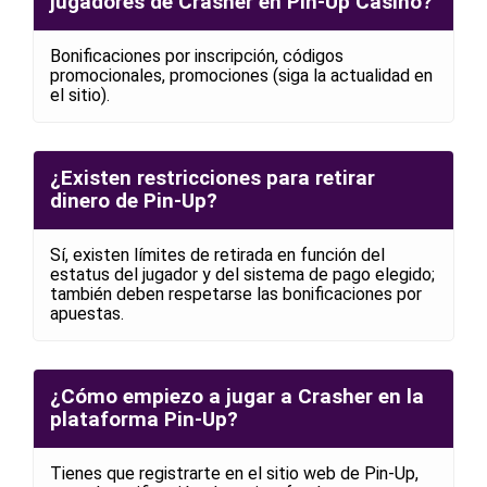
jugadores de Crasher en Pin-Up Casino?
Bonificaciones por inscripción, códigos
promocionales, promociones (siga la actualidad en
el sitio).
¿Existen restricciones para retirar
dinero de Pin-Up?
Sí, existen límites de retirada en función del
estatus del jugador y del sistema de pago elegido;
también deben respetarse las bonificaciones por
apuestas.
¿Cómo empiezo a jugar a Crasher en la
plataforma Pin-Up?
Tienes que registrarte en el sitio web de Pin-Up,