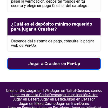
pasar la verificación, depositar fondos en tu
cuenta y elegir un juego Crasher del catálogo.
¿Cuál es el depósito mínimo requerido
para jugar a Crasher?
Depende del sistema de pago, consulte la página
web de Pin-Up.
Jugar a Crasher en Pin-Up
Crasher Slot
Jugar en 1Win
Jugar en 1xBet
Quiénes somos
Jugar en Aposta Ganha
Descargar la aplicación
Autor
Jugar en Betera
Jugar en Betika
Jugar en Betsson
Jugar en Blaze Casino
Jugar en Bwin
Demo
Jugar en Esportes
Jugar en Estrelabet
Jugar en Mostbet