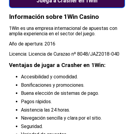
Juega a Crasher en 1Win
Información sobre 1Win Casino
1Win es una empresa internacional de apuestas con
amplia experiencia en el sector del juego.
Año de apertura: 2016
Licencia: Licencia de Curazao nº 8048/JAZ2018-040
Ventajas de jugar a Crasher en 1Win:
Accesibilidad y comodidad.
Bonificaciones y promociones.
Buena elección de sistemas de pago.
Pagos rápidos.
Asistencia las 24 horas.
Navegación sencilla y clara por el sitio.
Seguridad.