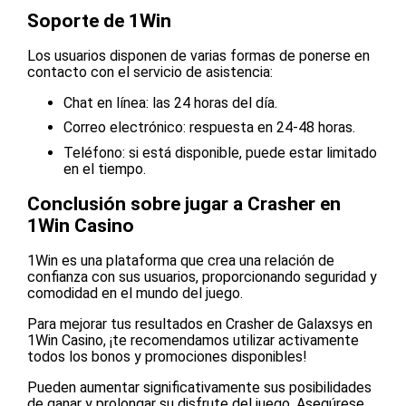
Soporte de 1Win
Los usuarios disponen de varias formas de ponerse en
contacto con el servicio de asistencia:
Chat en línea: las 24 horas del día.
Correo electrónico: respuesta en 24-48 horas.
Teléfono: si está disponible, puede estar limitado
en el tiempo.
Conclusión sobre jugar a Crasher en
1Win Casino
1Win es una plataforma que crea una relación de
confianza con sus usuarios, proporcionando seguridad y
comodidad en el mundo del juego.
Para mejorar tus resultados en Crasher de Galaxsys en
1Win Casino, ¡te recomendamos utilizar activamente
todos los bonos y promociones disponibles!
Pueden aumentar significativamente sus posibilidades
de ganar y prolongar su disfrute del juego. Asegúrese