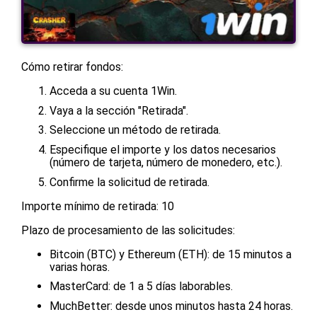
Cómo retirar fondos:
Acceda a su cuenta 1Win.
Vaya a la sección "Retirada".
Seleccione un método de retirada.
Especifique el importe y los datos necesarios
(número de tarjeta, número de monedero, etc.).
Confirme la solicitud de retirada.
Importe mínimo de retirada: 10
Plazo de procesamiento de las solicitudes:
Bitcoin (BTC) y Ethereum (ETH): de 15 minutos a
varias horas.
MasterCard: de 1 a 5 días laborables.
MuchBetter: desde unos minutos hasta 24 horas.