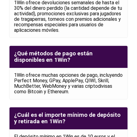
1Win ofrece devoluciones semanales de hasta el
30% del dinero perdido (la cantidad depende de tu
actividad), promociones exclusivas para jugadores
de tragaperras, torneos con premios adicionales y
recompensas especiales para usuarios de
aplicaciones móviles.
¿Qué métodos de pago están
disponibles en 1Win?
1Win ofrece muchas opciones de pago, incluyendo
Perfect Money, GPay, ApplePay, QIWI, Skrill,
MuchBetter, WebMoney y varias criptodivisas
como Bitcoin y Ethereum.
¿Cuál es el importe mínimo de depósito
y retirada en 1Win?
El depósito mínimo en 1Win es de 10 euros y el