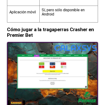
Sí, pero sólo disponible en
Aplicación móvil
Android
Cómo jugar a la tragaperras Crasher en
Premier Bet