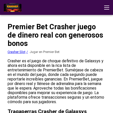
Crasher Slot
Testimonios
Descargar la aplicación
Demo
Premier Bet Crasher juego
Estrategias
Otros juegos
de dinero real con generosos
Jugar al casino
bonos
Crasher Slot
Jugar en Premier Bet
Crasher es el juego de choque definitivo de Galaxsys y
ahora está disponible en la rica lista de
entretenimiento de PremierBet. Sumérjase de cabeza
en el mundo del juego, donde cada segundo puede
reportarle increíbles ganancias. En PremierBet, juegue
por dinero real y llénese de adrenalina para la semana
que le espera. Aproveche todas las bonificaciones
disponibles para mejorar su experiencia de juego. La
plataforma ofrece transacciones seguras y un entorno
cómodo para sus jugadores.
Tragaperras Crasher de Galaxsys