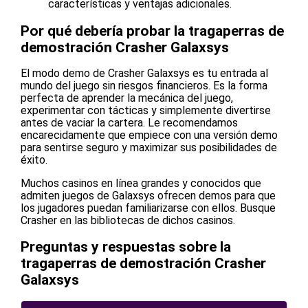
características y ventajas adicionales.
Por qué debería probar la tragaperras de
demostración Crasher Galaxsys
El modo demo de Crasher Galaxsys es tu entrada al
mundo del juego sin riesgos financieros. Es la forma
perfecta de aprender la mecánica del juego,
experimentar con tácticas y simplemente divertirse
antes de vaciar la cartera. Le recomendamos
encarecidamente que empiece con una versión demo
para sentirse seguro y maximizar sus posibilidades de
éxito.
Muchos casinos en línea grandes y conocidos que
admiten juegos de Galaxsys ofrecen demos para que
los jugadores puedan familiarizarse con ellos. Busque
Crasher en las bibliotecas de dichos casinos.
Preguntas y respuestas sobre la
tragaperras de demostración Crasher
Galaxsys