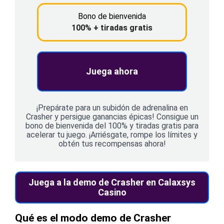
Bono de bienvenida
100% + tiradas gratis
Juega ahora
¡Prepárate para un subidón de adrenalina en
Crasher y persigue ganancias épicas! Consigue un
bono de bienvenida del 100% y tiradas gratis para
acelerar tu juego. ¡Arriésgate, rompe los límites y
obtén tus recompensas ahora!
Juega a la demo de Crasher en Calaxsys
Casino
Qué es el modo demo de Crasher