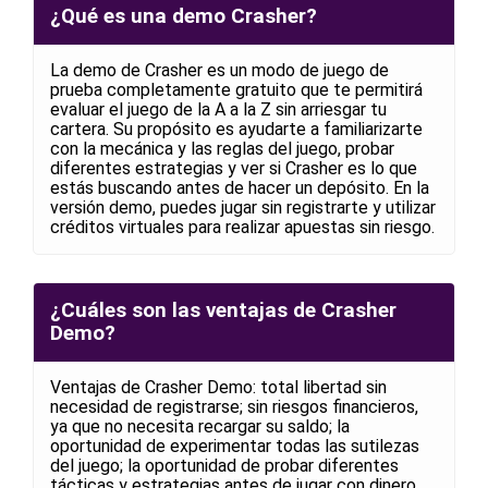
¿Qué es una demo Crasher?
La demo de Crasher es un modo de juego de
prueba completamente gratuito que te permitirá
evaluar el juego de la A a la Z sin arriesgar tu
cartera. Su propósito es ayudarte a familiarizarte
con la mecánica y las reglas del juego, probar
diferentes estrategias y ver si Crasher es lo que
estás buscando antes de hacer un depósito. En la
versión demo, puedes jugar sin registrarte y utilizar
créditos virtuales para realizar apuestas sin riesgo.
¿Cuáles son las ventajas de Crasher
Demo?
Ventajas de Crasher Demo: total libertad sin
necesidad de registrarse; sin riesgos financieros,
ya que no necesita recargar su saldo; la
oportunidad de experimentar todas las sutilezas
del juego; la oportunidad de probar diferentes
tácticas y estrategias antes de jugar con dinero