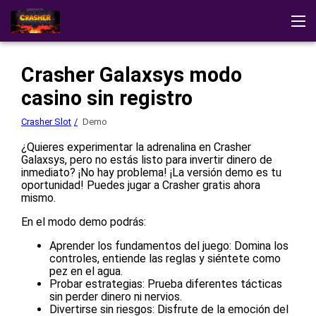
Crasher Slot
Testimonios
Descargar la aplicación
Demo
Crasher Galaxsys modo
Estrategias
Otros juegos
casino sin registro
Jugar al casino
Crasher Slot
Demo
¿Quieres experimentar la adrenalina en Crasher
Galaxsys, pero no estás listo para invertir dinero de
inmediato? ¡No hay problema! ¡La versión demo es tu
oportunidad! Puedes jugar a Crasher gratis ahora
mismo.
En el modo demo podrás:
Aprender los fundamentos del juego: Domina los
controles, entiende las reglas y siéntete como
pez en el agua.
Probar estrategias: Prueba diferentes tácticas
sin perder dinero ni nervios.
Divertirse sin riesgos: Disfrute de la emoción del