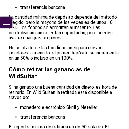
transferencia bancaria
La cantidad mínima de depósito depende del método
elegido, pero la mayoría de las veces es de unos 10
USD. Los fondos se acreditan al instante. Las
criptodivisas aún no están soportadas, pero puedes
usar exchangers si quieres.
No se olvide de las bonificaciones para nuevos
jugadores: a menudo, el primer depósito se incrementa
en un 50% o incluso en un 100%.
Cómo retirar las ganancias de
WildSultan
Si ha ganado una buena cantidad de dinero, es hora de
retirarlo. En Wild Sultan la retirada está disponible a
través de:
monedero electrónico Skrill y Neteller
transferencia bancaria
El importe mínimo de retirada es de 50 dólares. El