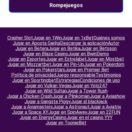
Rompejuegos
Crasher Slot
Jugar en 1Win
Jugar en 1xBet
Quiénes somos
Jugar en Aposta Ganha
Descargar la aplicación
Autor
Jugar en Betera
Jugar en Betika
Jugar en Betsson
Jugar en Blaze Casino
Jugar en Bwin
Demo
Jugar en Esportes
Jugar en Estrelabet
Jugar en Mostbet
Jugar en Mozzartbet
Jugar en Pin-Up
Jugar en Pokerdom
Jugar en Pokerstars
Jugar en Premier Bet
Política de privacidad
Juego responsable
Testimonios
Jugar en Sportingbet
Estrategias
Condiciones de uso
Jugar en Vulkan Vegas
Jugar en Yolo247
Jugar en Wild Sultan
Jugar a Tower Rush
Jugar a Chicken Crash
Jugar a Plinkoman
Jugar a Aviashow
Jugar a Gangsta Piggy
Jugar al blackjack
Jugar a Aviamasters
Jugar a Astronaut
Jugar a Aviatrix
Jugar a Space XY
Jugar en SpinAway
Jugar en 22FUN
Jugar en EnergyCasino
Jugar en el casino YYY
Jugar en ToonieBet