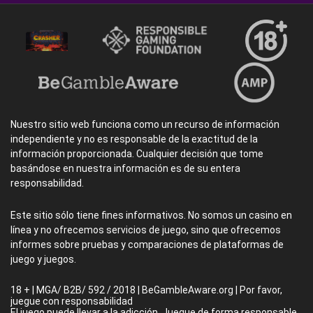
Nuestro sitio web funciona como un recurso de información
independiente y no es responsable de la exactitud de la
información proporcionada. Cualquier decisión que tome
basándose en nuestra información es de su entera
responsabilidad.
Este sitio sólo tiene fines informativos. No somos un casino en
línea y no ofrecemos servicios de juego, sino que ofrecemos
informes sobre pruebas y comparaciones de plataformas de
juego y juegos.
18 + | MGA/ B2B/ 592 / 2018 | BeGambleAware.org | Por favor,
juegue con responsabilidad
El juego puede llevar a la adicción. Juegue de forma responsable