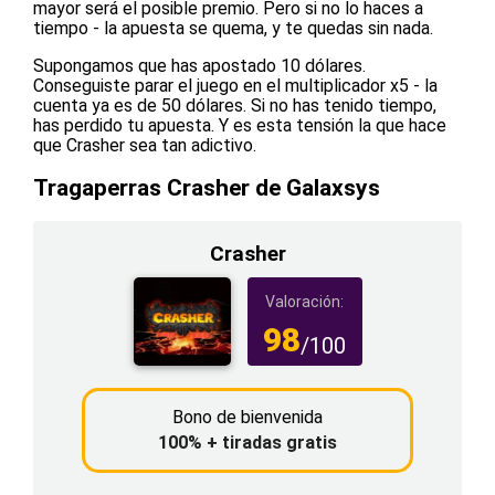
mayor será el posible premio. Pero si no lo haces a
tiempo - la apuesta se quema, y te quedas sin nada.
Supongamos que has apostado 10 dólares.
Conseguiste parar el juego en el multiplicador x5 - la
cuenta ya es de 50 dólares. Si no has tenido tiempo,
has perdido tu apuesta. Y es esta tensión la que hace
que Crasher sea tan adictivo.
Tragaperras Crasher de Galaxsys
Crasher
Valoración:
98
/100
Bono de bienvenida
100% + tiradas gratis