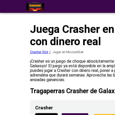
Juega Crasher en
con dinero real
Crasher Slot
Jugar en Mozzartbet
¡Crasher es un juego de choque absolutamente
Galaxsys! El juego ya está disponible en la amp
puedes jugar a Crasher con dinero real, poner a
adrenalina que durará semanas. Aprovecha las 
ansiadas ganancias.
Tragaperras Crasher de Gala
Crasher