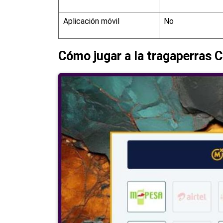
Aplicación móvil
No
Cómo jugar a la tragaperras 