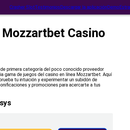
Crasher Slot
Testimonios
Descargar la aplicación
Demo
Estra
 Mozzartbet Casino
 de primera categoría del poco conocido proveedor
lia gama de juegos del casino en línea Mozzartbet. Aquí
 prueba tu intuición y experimentar un subidón de
bonificaciones y promociones para acercarte a tus
xsys