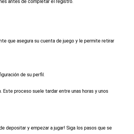
es antes de completar el registro.
nte que asegura su cuenta de juego y le permite retirar
iguración de su perfil.
n. Este proceso suele tardar entre unas horas y unos
 de depositar y empezar a jugar! Siga los pasos que se