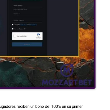
ugadores reciben un bono del 100% en su primer