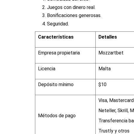
Juegos con dinero real.
Bonificaciones generosas.
Seguridad.
Características
Detalles
Empresa propietaria
Mozzartbet
Licencia
Malta
Depósito mínimo
$10
Visa, Mastercard
Neteller, Skrill, 
Métodos de pago
Transferencia ban
Trustly y otros