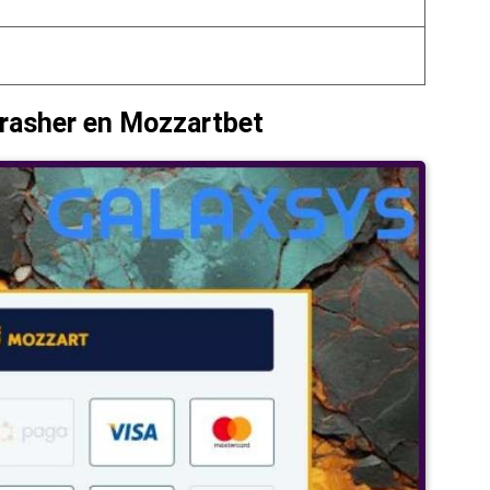
Crasher en Mozzartbet