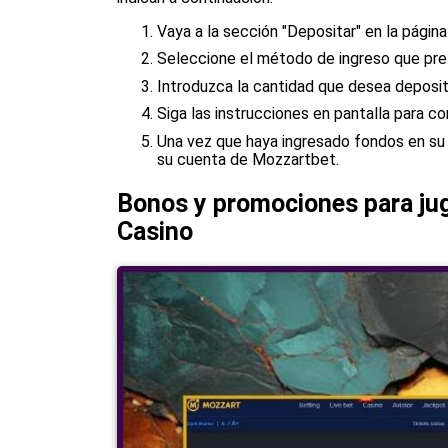
Vaya a la sección "Depositar" en la págin
Seleccione el método de ingreso que pref
Introduzca la cantidad que desea deposit
Siga las instrucciones en pantalla para co
Una vez que haya ingresado fondos en su
su cuenta de Mozzartbet.
Bonos y promociones para ju
Casino