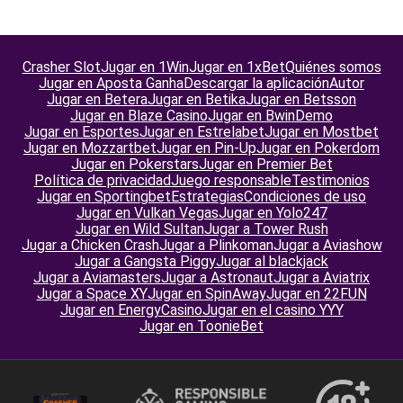
Crasher Slot
Jugar en 1Win
Jugar en 1xBet
Quiénes somos
Jugar en Aposta Ganha
Descargar la aplicación
Autor
Jugar en Betera
Jugar en Betika
Jugar en Betsson
Jugar en Blaze Casino
Jugar en Bwin
Demo
Jugar en Esportes
Jugar en Estrelabet
Jugar en Mostbet
Jugar en Mozzartbet
Jugar en Pin-Up
Jugar en Pokerdom
Jugar en Pokerstars
Jugar en Premier Bet
Política de privacidad
Juego responsable
Testimonios
Jugar en Sportingbet
Estrategias
Condiciones de uso
Jugar en Vulkan Vegas
Jugar en Yolo247
Jugar en Wild Sultan
Jugar a Tower Rush
Jugar a Chicken Crash
Jugar a Plinkoman
Jugar a Aviashow
Jugar a Gangsta Piggy
Jugar al blackjack
Jugar a Aviamasters
Jugar a Astronaut
Jugar a Aviatrix
Jugar a Space XY
Jugar en SpinAway
Jugar en 22FUN
Jugar en EnergyCasino
Jugar en el casino YYY
Jugar en ToonieBet