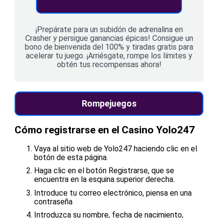
¡Prepárate para un subidón de adrenalina en
Crasher y persigue ganancias épicas! Consigue un
bono de bienvenida del 100% y tiradas gratis para
acelerar tu juego. ¡Arriésgate, rompe los límites y
obtén tus recompensas ahora!
Rompejuegos
Cómo registrarse en el Casino Yolo247
Vaya al sitio web de Yolo247 haciendo clic en el
botón de esta página.
Haga clic en el botón Registrarse, que se
encuentra en la esquina superior derecha.
Introduce tu correo electrónico, piensa en una
contraseña
Introduzca su nombre, fecha de nacimiento,