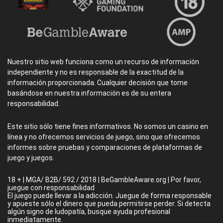
Nuestro sitio web funciona como un recurso de información
independiente y no es responsable de la exactitud de la
información proporcionada. Cualquier decisión que tome
basándose en nuestra información es de su entera
responsabilidad.
Este sitio sólo tiene fines informativos. No somos un casino en
línea y no ofrecemos servicios de juego, sino que ofrecemos
informes sobre pruebas y comparaciones de plataformas de
juego y juegos.
18 + | MGA/ B2B/ 592 / 2018 | BeGambleAware.org | Por favor,
juegue con responsabilidad
El juego puede llevar a la adicción. Juegue de forma responsable
y apueste sólo el dinero que pueda permitirse perder. Si detecta
algún signo de ludopatía, busque ayuda profesional
inmediatamente.