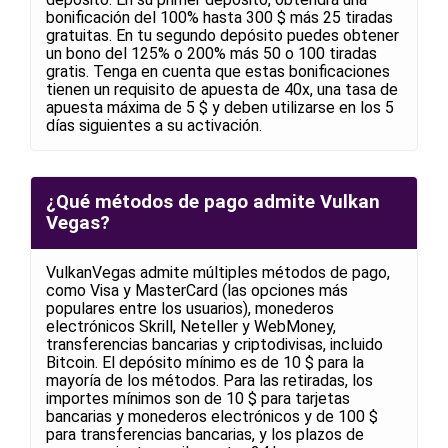
bonificación del 100% hasta 300 $ más 25 tiradas
gratuitas. En tu segundo depósito puedes obtener
un bono del 125% o 200% más 50 o 100 tiradas
gratis. Tenga en cuenta que estas bonificaciones
tienen un requisito de apuesta de 40x, una tasa de
apuesta máxima de 5 $ y deben utilizarse en los 5
días siguientes a su activación.
¿Qué métodos de pago admite Vulkan
Vegas?
VulkanVegas admite múltiples métodos de pago,
como Visa y MasterCard (las opciones más
populares entre los usuarios), monederos
electrónicos Skrill, Neteller y WebMoney,
transferencias bancarias y criptodivisas, incluido
Bitcoin. El depósito mínimo es de 10 $ para la
mayoría de los métodos. Para las retiradas, los
importes mínimos son de 10 $ para tarjetas
bancarias y monederos electrónicos y de 100 $
para transferencias bancarias, y los plazos de