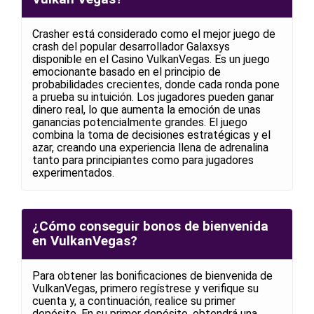
Crasher está considerado como el mejor juego de
crash del popular desarrollador Galaxsys
disponible en el Casino VulkanVegas. Es un juego
emocionante basado en el principio de
probabilidades crecientes, donde cada ronda pone
a prueba su intuición. Los jugadores pueden ganar
dinero real, lo que aumenta la emoción de unas
ganancias potencialmente grandes. El juego
combina la toma de decisiones estratégicas y el
azar, creando una experiencia llena de adrenalina
tanto para principiantes como para jugadores
experimentados.
¿Cómo conseguir bonos de bienvenida
en VulkanVegas?
Para obtener las bonificaciones de bienvenida de
VulkanVegas, primero regístrese y verifique su
cuenta y, a continuación, realice su primer
depósito. En su primer depósito, obtendrá una