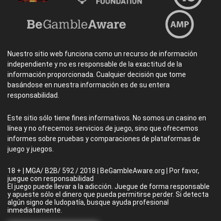
Nuestro sitio web funciona como un recurso de información
independiente y no es responsable de la exactitud de la
información proporcionada. Cualquier decisión que tome
basándose en nuestra información es de su entera
responsabilidad.
Este sitio sólo tiene fines informativos. No somos un casino en
línea y no ofrecemos servicios de juego, sino que ofrecemos
informes sobre pruebas y comparaciones de plataformas de
juego y juegos.
18 + | MGA/ B2B/ 592 / 2018 | BeGambleAware.org | Por favor,
juegue con responsabilidad
El juego puede llevar a la adicción. Juegue de forma responsable
y apueste sólo el dinero que pueda permitirse perder. Si detecta
algún signo de ludopatía, busque ayuda profesional
inmediatamente.