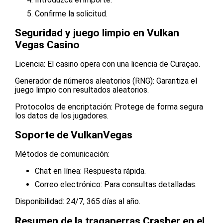
Confirme la solicitud.
Seguridad y juego limpio en Vulkan
Vegas Casino
Licencia: El casino opera con una licencia de Curaçao.
Generador de números aleatorios (RNG): Garantiza el
juego limpio con resultados aleatorios.
Protocolos de encriptación: Protege de forma segura
los datos de los jugadores.
Soporte de VulkanVegas
Métodos de comunicación:
Chat en línea: Respuesta rápida.
Correo electrónico: Para consultas detalladas.
Disponibilidad: 24/7, 365 días al año.
Resumen de la tragaperras Crasher en el