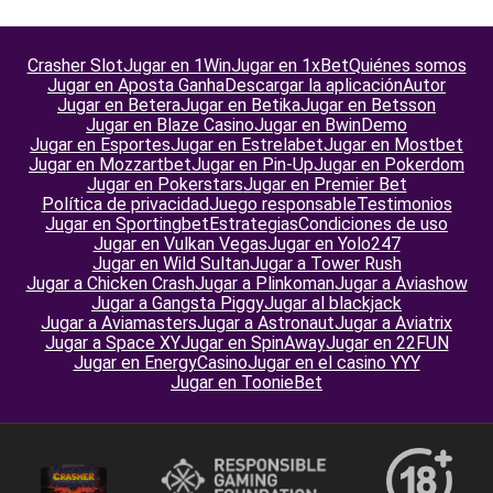
Crasher Slot
Jugar en 1Win
Jugar en 1xBet
Quiénes somos
Jugar en Aposta Ganha
Descargar la aplicación
Autor
Jugar en Betera
Jugar en Betika
Jugar en Betsson
Jugar en Blaze Casino
Jugar en Bwin
Demo
Jugar en Esportes
Jugar en Estrelabet
Jugar en Mostbet
Jugar en Mozzartbet
Jugar en Pin-Up
Jugar en Pokerdom
Jugar en Pokerstars
Jugar en Premier Bet
Política de privacidad
Juego responsable
Testimonios
Jugar en Sportingbet
Estrategias
Condiciones de uso
Jugar en Vulkan Vegas
Jugar en Yolo247
Jugar en Wild Sultan
Jugar a Tower Rush
Jugar a Chicken Crash
Jugar a Plinkoman
Jugar a Aviashow
Jugar a Gangsta Piggy
Jugar al blackjack
Jugar a Aviamasters
Jugar a Astronaut
Jugar a Aviatrix
Jugar a Space XY
Jugar en SpinAway
Jugar en 22FUN
Jugar en EnergyCasino
Jugar en el casino YYY
Jugar en ToonieBet