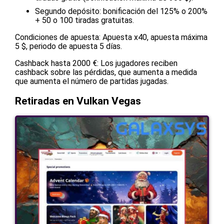
Segundo depósito: bonificación del 125% o 200%
+ 50 o 100 tiradas gratuitas.
Condiciones de apuesta: Apuesta x40, apuesta máxima
5 $, periodo de apuesta 5 días.
Cashback hasta 2000 €: Los jugadores reciben
cashback sobre las pérdidas, que aumenta a medida
que aumenta el número de partidas jugadas.
Retiradas en Vulkan Vegas