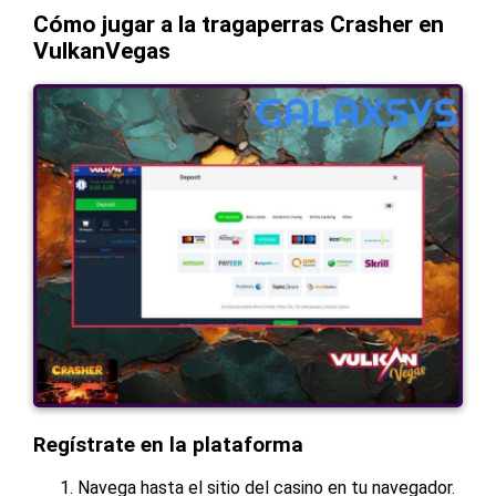
Cómo jugar a la tragaperras Crasher en
VulkanVegas
Regístrate en la plataforma
Navega hasta el sitio del casino en tu navegador.