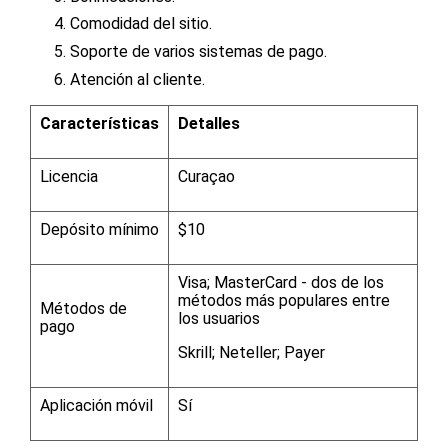
Comodidad del sitio.
Soporte de varios sistemas de pago.
Atención al cliente.
Características
Detalles
Licencia
Curaçao
Depósito mínimo
$10
Visa; MasterCard - dos de los
métodos más populares entre
Métodos de
los usuarios
pago
Skrill; Neteller; Payer
Aplicación móvil
Sí