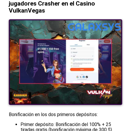
jugadores Crasher en el Casino
VulkanVegas
Bonificación en los dos primeros depósitos:
Primer depósito: Bonificación del 100% + 25
tiradas gratis (bonificación máxima de 300 $).